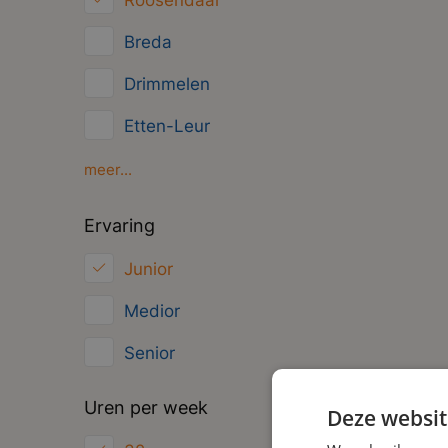
Roosendaal
Management
Breda
Administratief
Drimmelen
Etten-Leur
Gilze
meer...
Moerdijk
Ervaring
Oosterhout
Junior
Zundert
Medior
Senior
Uren per week
Deze websit