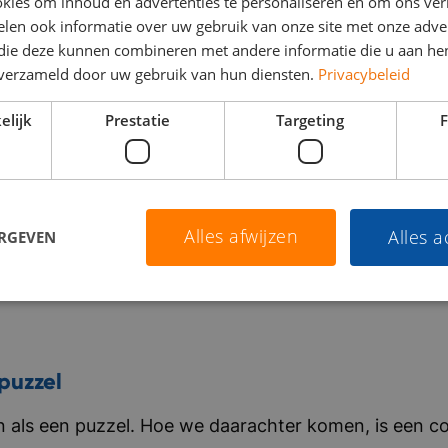
kies om inhoud en advertenties te personaliseren en om ons ver
len ook informatie over uw gebruik van onze site met onze adver
 die deze kunnen combineren met andere informatie die u aan hen
n verzameld door uw gebruik van hun diensten.
Privacybeleid
elijk
Prestatie
Targeting
F
Alles afwijzen
Alles 
ERGEVEN
puzzel
als een puzzel. Hoe we daarachter komen, is een co