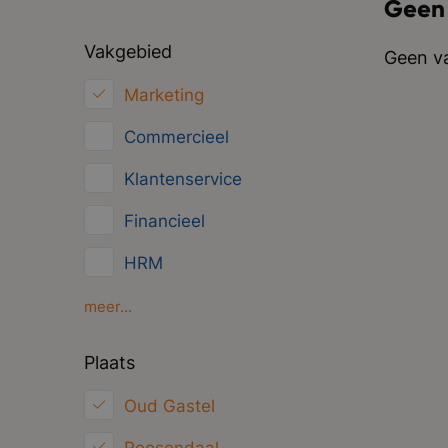
Geen
Vakgebied
Geen va
Marketing
Commercieel
Klantenservice
Financieel
HRM
Inkoop/Logistiek
meer...
ICT
Plaats
Juridisch
Oud Gastel
Overig