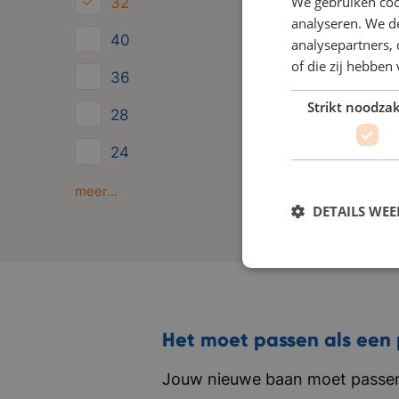
We gebruiken coo
32
analyseren. We de
40
analysepartners,
of die zij hebbe
36
Strikt noodzak
28
24
Minder dan 24
meer...
DETAILS WE
Het moet passen als een 
Jouw nieuwe baan moet passen 