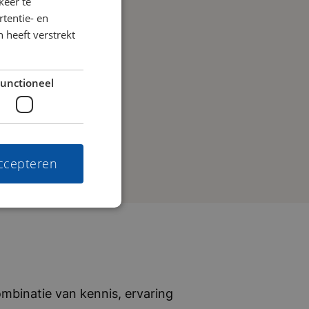
keer te
tentie- en
 heeft verstrekt
unctioneel
accepteren
mbinatie van kennis, ervaring