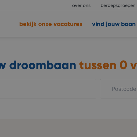
over ons
beroepsgroepen
bekijk onze vacatures
vind jouw baan
uw droombaan
tussen
0 v