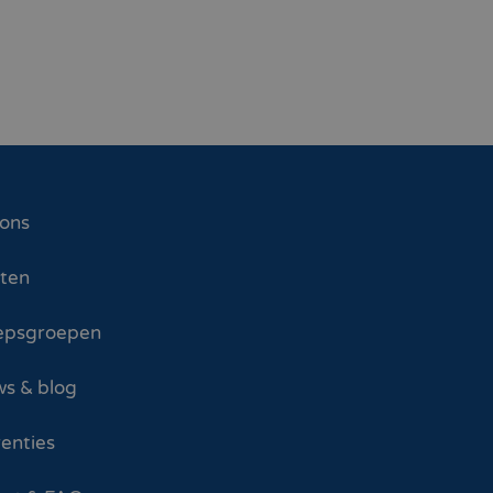
 ons
sten
epsgroepen
s & blog
enties