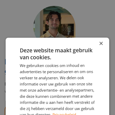
×
Deze website maakt gebruik
van cookies.
Interesse? Benno helpt je
We gebruiken cookies om inhoud en
graag verder!
advertenties te personaliseren en om ons
verkeer te analyseren. We delen ook
informatie over uw gebruik van onze site
Bel of mail Benno met al jouw vragen. Benno staat
met onze advertentie- en analysepartners,
voor je klaar en helpt je graag!
die deze kunnen combineren met andere
informatie die u aan hen heeft verstrekt of
die zij hebben verzameld door uw gebruik
benno@viajou.nl
van hun diensten.
Privacybeleid