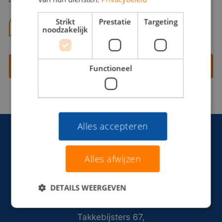
Strikt
Prestatie
Targeting
06 13 28 62 71
noodzakelijk
Contact opnemen
Functioneel
Alles accepteren
Alles afwijzen
DETAILS WEERGEVEN
Takkebijsters 67,