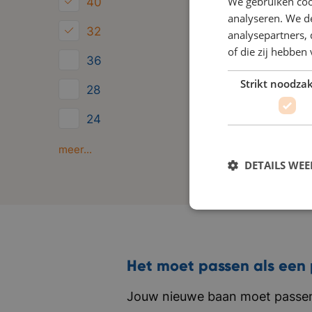
We gebruiken coo
40
analyseren. We de
32
analysepartners,
of die zij hebbe
36
Strikt noodzak
28
24
Minder dan 24
meer...
DETAILS WE
Het moet passen als een 
Jouw nieuwe baan moet passen 