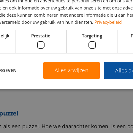
kies om inhoud en advertenties te personaliseren en om ons ver
len ook informatie over uw gebruik van onze site met onze adver
 die deze kunnen combineren met andere informatie die u aan hen
n verzameld door uw gebruik van hun diensten.
Privacybeleid
elijk
Prestatie
Targeting
F
Alles afwijzen
Alles 
ERGEVEN
puzzel
als een puzzel. Hoe we daarachter komen, is een co