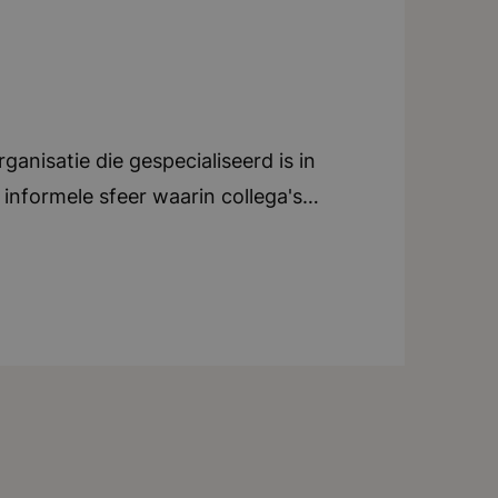
anisatie die gespecialiseerd is in
informele sfeer waarin collega's
ieren. Er is veel ruimte voor eigen
m je eigen manier van werken te
ing en coaching. De organisatie
antoor in Breda, waar een
vijf woorden: ondernemend, ambitieus,