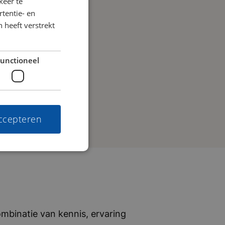
keer te
tentie- en
 heeft verstrekt
unctioneel
accepteren
mbinatie van kennis, ervaring