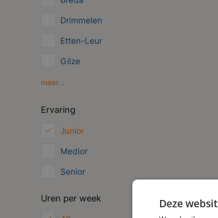
Breda
Management
Drimmelen
Administratief
Etten-Leur
Gilze
Moerdijk
meer...
Oosterhout
Ervaring
Roosendaal
Junior
Zundert
Medior
Senior
Uren per week
Deze websit