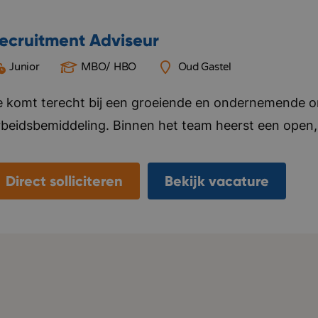
ecruitment Adviseur
Junior
MBO/ HBO
Oud Gastel
e komt terecht bij een groeiende en ondernemende org
rbeidsbemiddeling. Binnen het team heerst een open, 
auw samenwerken, elkaar helpen en successen samen v
itiatief en persoonlijke groei. Je krijgt de vrijheid o
Direct solliciteren
Bekijk vacature
ntwikkelen, terwijl je kunt rekenen op goede begeleid
roeit hard en verhuist binnenkort naar een modern k
nspirerende werkomgeving centraal staat. Bedrijf in 
nformeel, resultaatgericht, betrokken.