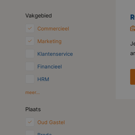
Vakgebied
R
Commercieel
Marketing
J
a
Klantenservice
n
Financieel
in
HRM
o
g
Inkoop/Logistiek
meer...
i
ICT
Plaats
i
Juridisch
Oud Gastel
Overig