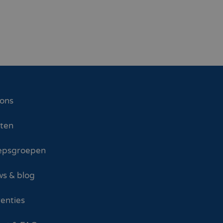
 ons
sten
epsgroepen
s & blog
enties