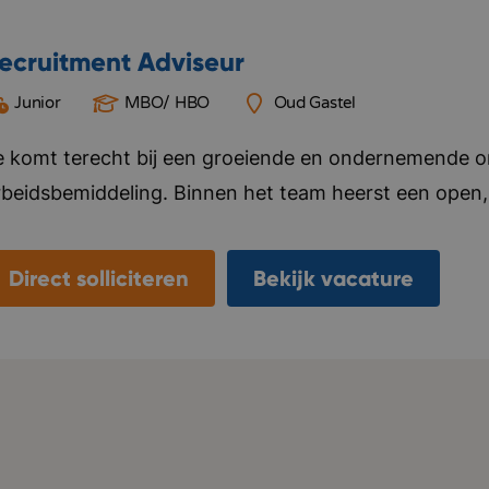
ecruitment Adviseur
Junior
MBO/ HBO
Oud Gastel
e komt terecht bij een groeiende en ondernemende org
rbeidsbemiddeling. Binnen het team heerst een open, 
auw samenwerken, elkaar helpen en successen samen v
itiatief en persoonlijke groei. Je krijgt de vrijheid o
Direct solliciteren
Bekijk vacature
ntwikkelen, terwijl je kunt rekenen op goede begeleid
roeit hard en verhuist binnenkort naar een modern k
nspirerende werkomgeving centraal staat. Bedrijf in 
nformeel, resultaatgericht, betrokken.