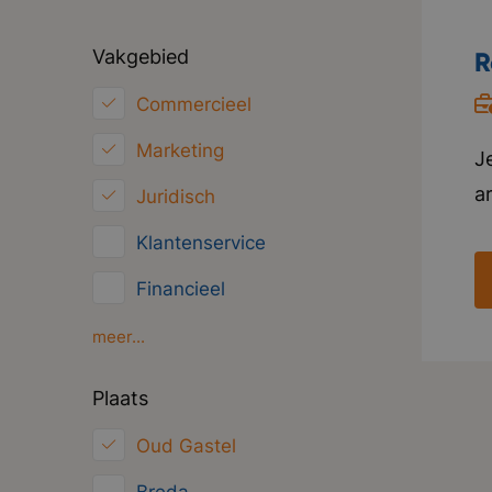
Vakgebied
R
Commercieel
Marketing
J
a
Juridisch
n
Klantenservice
in
Financieel
o
g
HRM
meer...
i
Inkoop/Logistiek
Plaats
i
ICT
Oud Gastel
Overig