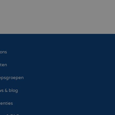
 ons
sten
epsgroepen
s & blog
enties