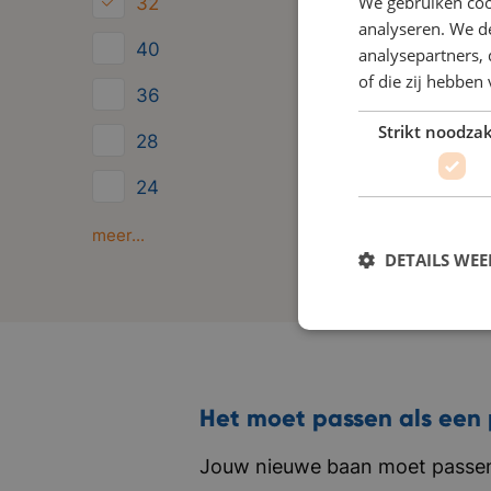
We gebruiken coo
32
analyseren. We de
40
analysepartners,
of die zij hebbe
36
Strikt noodzak
28
24
Minder dan 24
meer...
DETAILS WE
Het moet passen als een 
Jouw nieuwe baan moet passen 