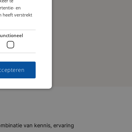
keer te
tentie- en
 heeft verstrekt
unctioneel
accepteren
mbinatie van kennis, ervaring