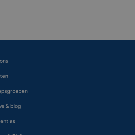
 ons
sten
epsgroepen
s & blog
enties