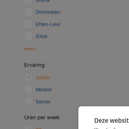
Breda
Management
Drimmelen
Administratief
Etten-Leur
Gilze
Moerdijk
meer...
Oosterhout
Ervaring
Roosendaal
Junior
Zundert
Medior
Senior
Uren per week
Deze websit