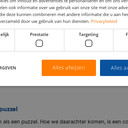
kies om inhoud en advertenties te personaliseren en om ons ver
len ook informatie over uw gebruik van onze site met onze adver
 die deze kunnen combineren met andere informatie die u aan hen
n verzameld door uw gebruik van hun diensten.
Privacybeleid
elijk
Prestatie
Targeting
F
Alles afwijzen
Alles 
ERGEVEN
puzzel
als een puzzel. Hoe we daarachter komen, is een co