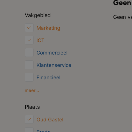
Geen
Vakgebied
Geen va
Marketing
ICT
Commercieel
Klantenservice
Financieel
HRM
meer...
Inkoop/Logistiek
Plaats
Juridisch
Oud Gastel
Overig