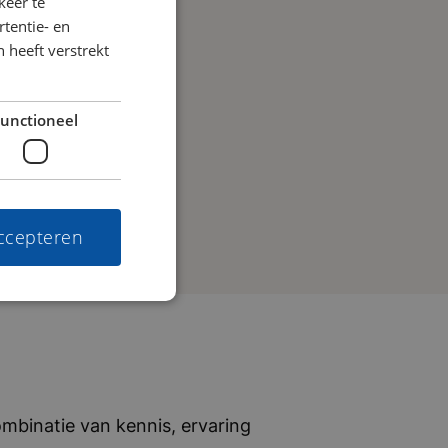
keer te
tentie- en
 heeft verstrekt
unctioneel
accepteren
mbinatie van kennis, ervaring