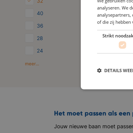
We gebruiken coo
32
analyseren. We de
40
analysepartners,
of die zij hebbe
36
Strikt noodzak
28
24
Minder dan 24
meer...
DETAILS WE
Het moet passen als een 
Jouw nieuwe baan moet passen 