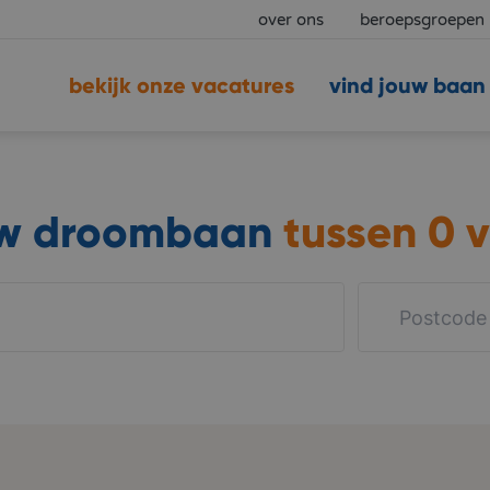
over ons
beroepsgroepen
bekijk onze vacatures
vind jouw baan
uw droombaan
tussen
0 v