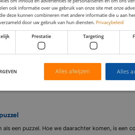
kies om inhoud en advertenties te personaliseren en om ons ver
len ook informatie over uw gebruik van onze site met onze adver
 die deze kunnen combineren met andere informatie die u aan hen
n verzameld door uw gebruik van hun diensten.
Privacybeleid
elijk
Prestatie
Targeting
F
Alles afwijzen
Alles 
ERGEVEN
puzzel
als een puzzel. Hoe we daarachter komen, is een co