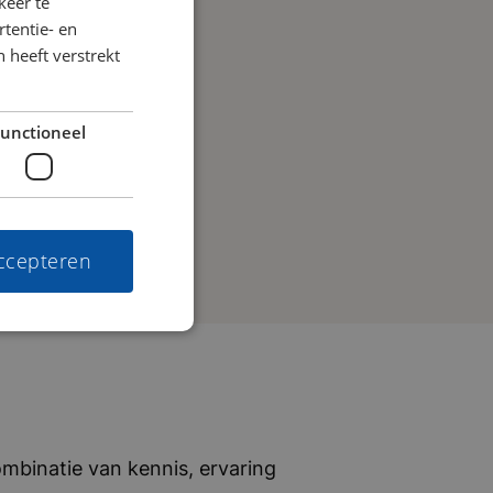
keer te
tentie- en
 heeft verstrekt
unctioneel
accepteren
mbinatie van kennis, ervaring