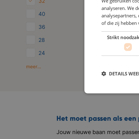
We gebruiken coo
32
analyseren. We de
40
analysepartners,
of die zij hebbe
36
Strikt noodzak
28
24
Minder dan 24
meer...
DETAILS WE
Het moet passen als een 
Jouw nieuwe baan moet passen 