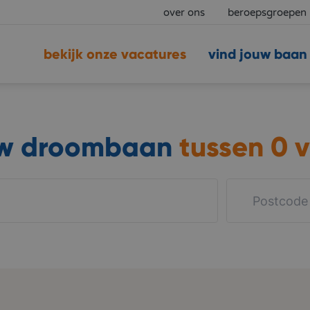
over ons
beroepsgroepen
bekijk onze vacatures
vind jouw baan
uw droombaan
tussen
0 v