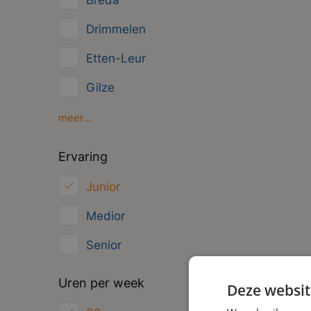
Breda
Management
Drimmelen
Administratief
Etten-Leur
Gilze
Moerdijk
meer...
Oosterhout
Ervaring
Roosendaal
Junior
Zundert
Medior
Senior
Uren per week
Deze websit