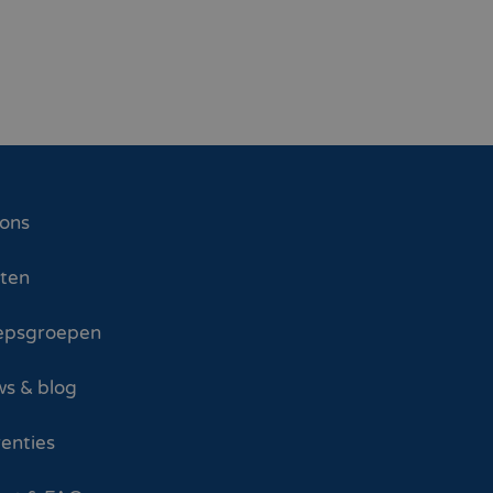
 ons
sten
epsgroepen
s & blog
enties