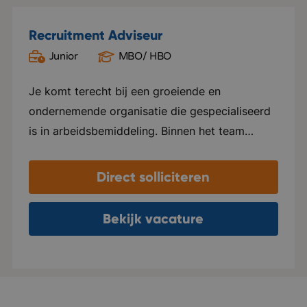
Recruitment Adviseur
Junior
MBO/ HBO
Oud Gastel
Je komt terecht bij een groeiende en
ondernemende organisatie die gespecialiseerd
is in arbeidsbemiddeling. Binnen het team
heerst een open, informele sfeer waarin
collega's nauw samenwerken, elkaar helpen en
Direct solliciteren
successen samen vieren. Er is veel ruimte voor
eigen initiatief en persoonlijke groei. Je krijgt
Bekijk vacature
de vrijheid om je eigen manier van werken te
ontwikkelen, terwijl je kunt rekenen op goede
begeleiding en coaching. De organisatie groeit
hard en verhuist binnenkort naar een modern