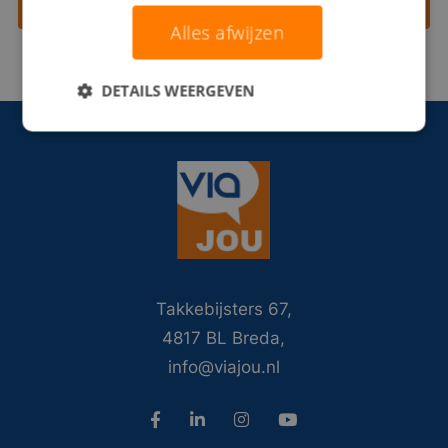
Contact opnemen
Alles afwijzen
DETAILS WEERGEVEN
Takkebijsters 67,
4817 BL Breda,
info@viajou.nl