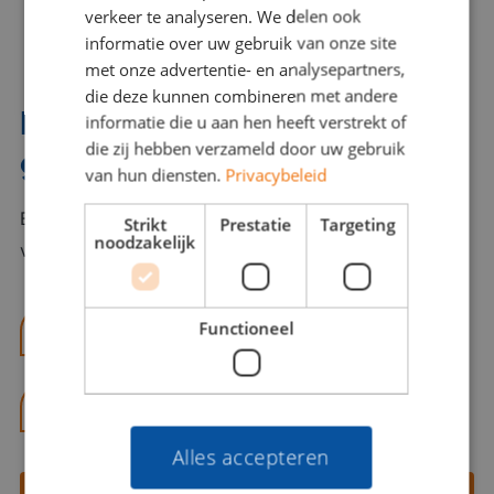
verkeer te analyseren. We delen ook
informatie over uw gebruik van onze site
met onze advertentie- en analysepartners,
die deze kunnen combineren met andere
Interesse? Benno helpt je
informatie die u aan hen heeft verstrekt of
die zij hebben verzameld door uw gebruik
graag verder!
van hun diensten.
Privacybeleid
Bel of mail Benno met al jouw vragen. Benno staat
Strikt
Prestatie
Targeting
noodzakelijk
voor je klaar en helpt je graag!
Functioneel
benno@viajou.nl
06 13 28 62 71
Alles accepteren