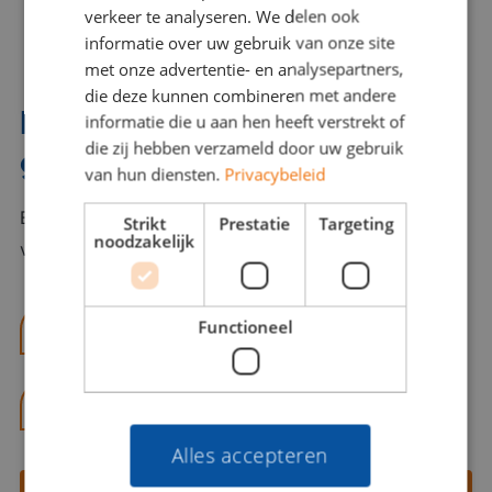
verkeer te analyseren. We delen ook
informatie over uw gebruik van onze site
met onze advertentie- en analysepartners,
die deze kunnen combineren met andere
Interesse? Benno helpt je
informatie die u aan hen heeft verstrekt of
die zij hebben verzameld door uw gebruik
graag verder!
van hun diensten.
Privacybeleid
Bel of mail Benno met al jouw vragen. Benno staat
Strikt
Prestatie
Targeting
noodzakelijk
voor je klaar en helpt je graag!
Functioneel
benno@viajou.nl
06 13 28 62 71
Alles accepteren