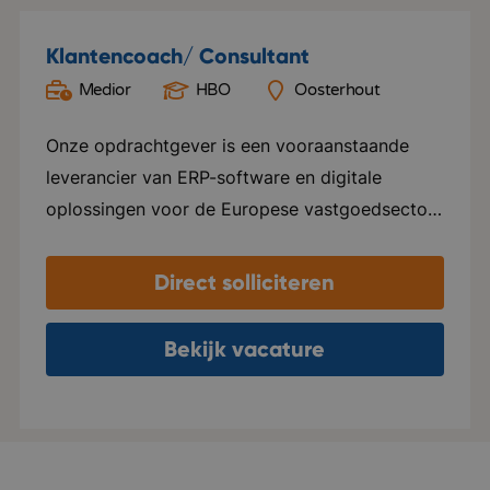
Klantencoach/ Consultant
Medior
HBO
Oosterhout
Onze opdrachtgever is een vooraanstaande
leverancier van ERP-software en digitale
oplossingen voor de Europese vastgoedsector
en haar partners. Ze bedienen meer dan 8.000
klanten verspreid over Duitsland, Frankrijk, het
Direct solliciteren
Verenigd Koninkrijk, Nederland, Oostenrijk en
Scandinavië. Hiermee zijn zij marktleider in hun
Bekijk vacature
sector. In Nederland gebruiken zo’n 41.000+
VvE’s hun software, beheerd door
uiteenlopende beheerders die variëren van 5
tot 3500+ VvE’s onder hun hoede. Met