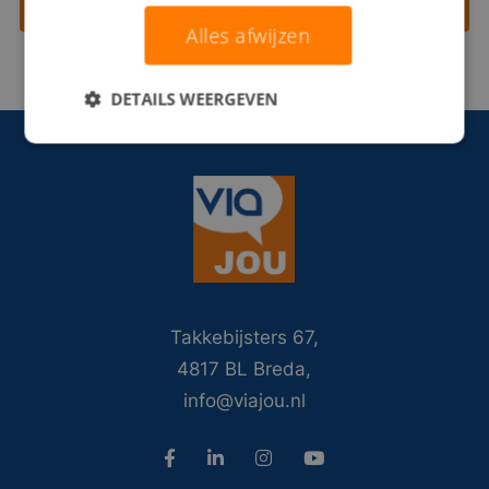
Contact opnemen
Alles afwijzen
DETAILS WEERGEVEN
Takkebijsters 67,
4817 BL Breda,
info@viajou.nl