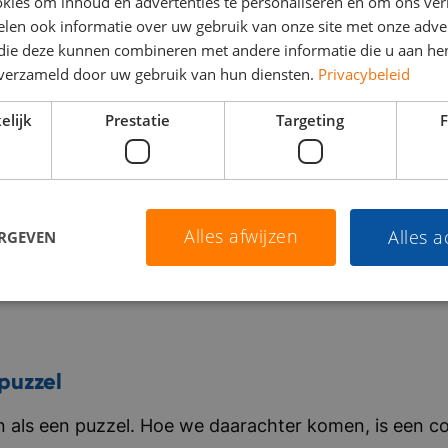
kies om inhoud en advertenties te personaliseren en om ons ver
len ook informatie over uw gebruik van onze site met onze adver
 die deze kunnen combineren met andere informatie die u aan hen
n verzameld door uw gebruik van hun diensten.
Privacybeleid
elijk
Prestatie
Targeting
F
Alles afwijzen
Alles 
ERGEVEN
puzzel
als een puzzel. Hoe we daarachter komen, is een co