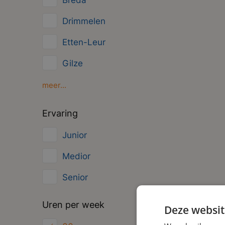
Breda
o
Management
Drimmelen
ac
Administratief
Etten-Leur
Gilze
Moerdijk
meer...
Oud Gastel
Ervaring
Roosendaal
Junior
Zundert
Medior
Senior
Uren per week
Deze websit