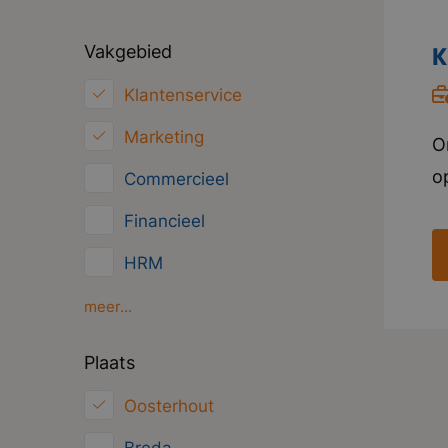
Vakgebied
K
Klantenservice
Marketing
O
o
Commercieel
8
Financieel
O
HRM
g
v
Inkoop/Logistiek
meer...
s
ICT
Plaats
k
Juridisch
m
Oosterhout
Overig
D