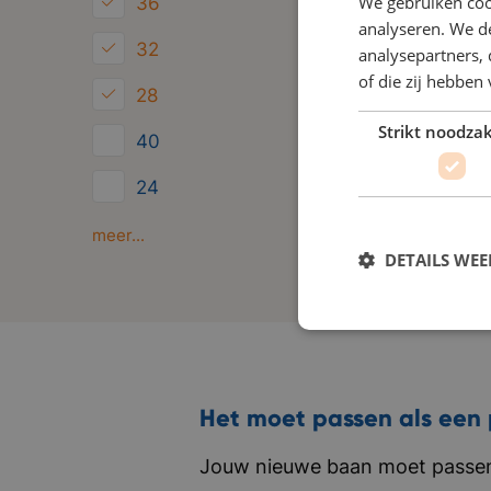
We gebruiken coo
36
analyseren. We de
32
analysepartners,
of die zij hebbe
28
Strikt noodzak
40
24
Minder dan 24
meer...
DETAILS WE
Het moet passen als een 
Jouw nieuwe baan moet passen 