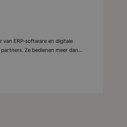
 van ERP-software en digitale
 partners. Ze bedienen meer dan
Verenigd Koninkrijk, Nederland,
 in hun sector. In Nederland
oor uiteenlopende beheerders die
ongeveer 70.000 VvE’s in Nederland
e kunt ze vinden in een prachtig
inrichting. Hier werken ongeveer 23
informeel en leuk met elkaar omgaat.
werkt intensief samen om innovatieve