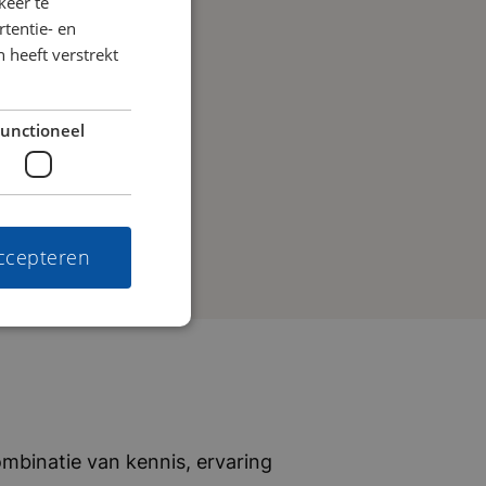
keer te
tentie- en
 heeft verstrekt
unctioneel
accepteren
mbinatie van kennis, ervaring