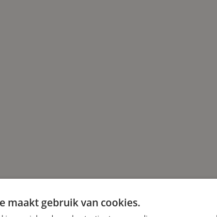
plossingen te bieden. Naast hard werken, vieren ze d
tiviteiten. Bedrijf in vijf woorden: innovatief, hecht, k
e maakt gebruik van cookies.