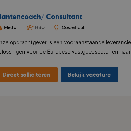
lantencoach/ Consultant
Medior
HBO
Oosterhout
nze opdrachtgever is een vooraanstaande leverancier
plossingen voor de Europese vastgoedsector en haar
.000 klanten verspreid over Duitsland, Frankrijk, het 
ostenrijk en Scandinavië. Hiermee zijn zij marktleider
Direct solliciteren
Bekijk vacature
ebruiken zo’n 41.000+ VvE’s hun software, beheerd d
ariëren van 5 tot 3500+ VvE’s onder hun hoede. Met 
peelt de organisatie een cruciale rol in deze markt. J
antoor in Oosterhout, met een open en transparante 
edewerkers in een platte organisatie, waar iedereen 
e sfeer is erg prettig en collegiaal. Het kleine team 