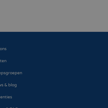
 ons
sten
epsgroepen
s & blog
enties