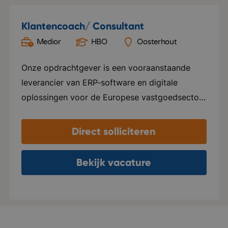
Klantencoach/ Consultant
Medior
HBO
Oosterhout
Onze opdrachtgever is een vooraanstaande
leverancier van ERP-software en digitale
oplossingen voor de Europese vastgoedsector
en haar partners. Ze bedienen meer dan 8.000
klanten verspreid over Duitsland, Frankrijk, het
Direct solliciteren
Verenigd Koninkrijk, Nederland, Oostenrijk en
Scandinavië. Hiermee zijn zij marktleider in hun
Bekijk vacature
sector. In Nederland gebruiken zo’n 41.000+
VvE’s hun software, beheerd door
uiteenlopende beheerders die variëren van 5
tot 3500+ VvE’s onder hun hoede. Met