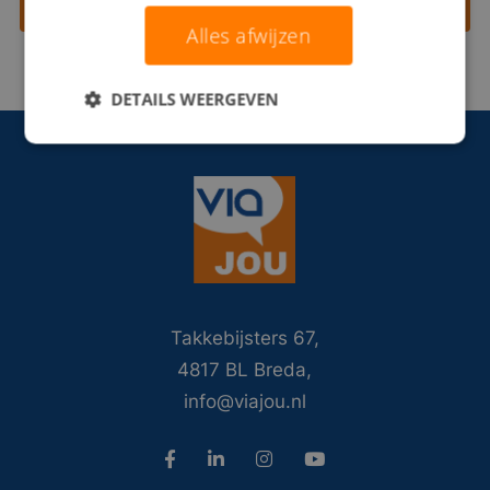
Contact opnemen
Alles afwijzen
DETAILS WEERGEVEN
Takkebijsters 67,
4817 BL Breda,
info@viajou.nl