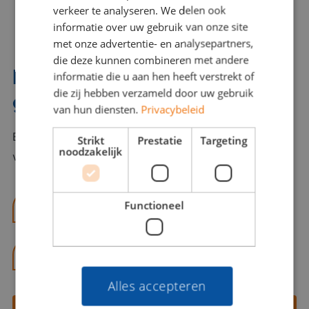
verkeer te analyseren. We delen ook
informatie over uw gebruik van onze site
met onze advertentie- en analysepartners,
die deze kunnen combineren met andere
Interesse? Benno helpt je
informatie die u aan hen heeft verstrekt of
die zij hebben verzameld door uw gebruik
graag verder!
van hun diensten.
Privacybeleid
Bel of mail Benno met al jouw vragen. Benno staat
Strikt
Prestatie
Targeting
noodzakelijk
voor je klaar en helpt je graag!
Functioneel
benno@viajou.nl
06 13 28 62 71
Alles accepteren