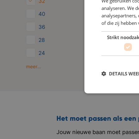
We gebruiken coo
32
analyseren. We de
40
analysepartners,
of die zij hebbe
36
Strikt noodzak
28
24
Minder dan 24
meer...
DETAILS WE
Het moet passen als een 
Jouw nieuwe baan moet passen 