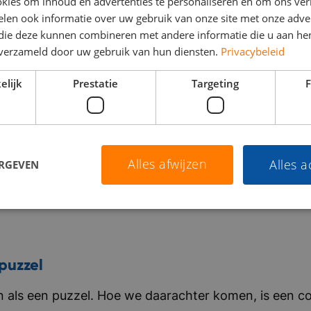
kies om inhoud en advertenties te personaliseren en om ons ver
len ook informatie over uw gebruik van onze site met onze adver
 die deze kunnen combineren met andere informatie die u aan hen
n verzameld door uw gebruik van hun diensten.
Privacybeleid
elijk
Prestatie
Targeting
F
Alles afwijzen
Alles 
ERGEVEN
puzzel
als een puzzel. Hoe we daarachter komen, is een co