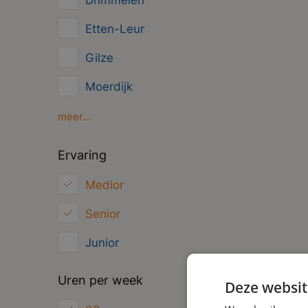
Drimmelen
Management
Etten-Leur
Administratief
Gilze
Moerdijk
Oosterhout
meer...
Oud Gastel
Ervaring
Roosendaal
Medior
Zundert
Senior
Junior
Uren per week
Deze websit