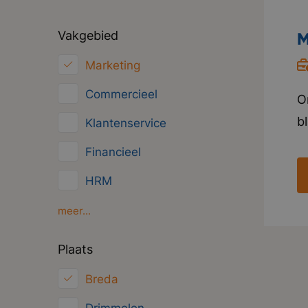
Vakgebied
M
Marketing
Commercieel
O
b
Klantenservice
h
Financieel
w
HRM
i
V
Inkoop/Logistiek
meer...
t
ICT
Plaats
p
Juridisch
Breda
Overig