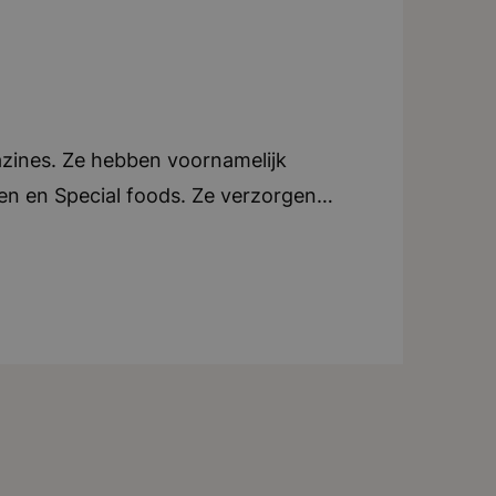
azines. Ze hebben voornamelijk
oen en Special foods. Ze verzorgen
e. Elk blad beschikt over een eigen
an tijdschriften, ondersteunen ze ook
tijdschriften in zowel Nederland als
ndt zich in Breda. Teamwork en
tig uitjes of activiteiten voor het
iteit, creatief, dynamisch, teamwork