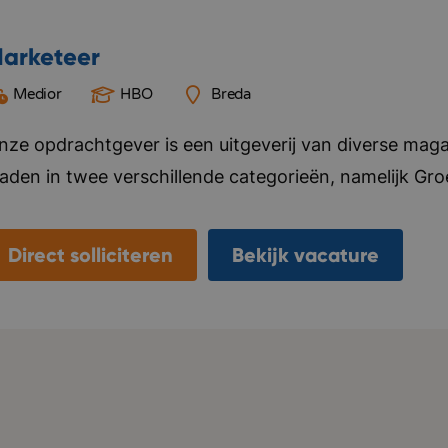
arketeer
Medior
HBO
Breda
nze opdrachtgever is een uitgeverij van diverse mag
laden in twee verschillende categorieën, namelijk Gr
ier alles voor, van ontwerp tot marketing en distributi
ebsite en social media kanalen. Naast het uitgeven v
Direct solliciteren
Bekijk vacature
nternationale uitgeverijen in het distribueren van hun 
laanderen. Het kantoor van deze opdrachtgever bevi
eamgevoel vinden ze belangrijk, ze organiseren regelma
ersoneel. Bedrijf in vijf woorden: Specialistisch, kwal