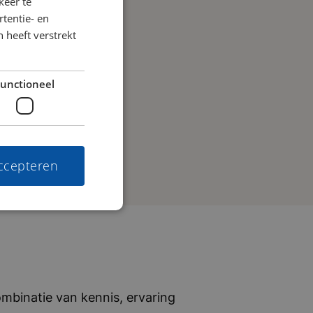
keer te
tentie- en
 heeft verstrekt
unctioneel
accepteren
mbinatie van kennis, ervaring