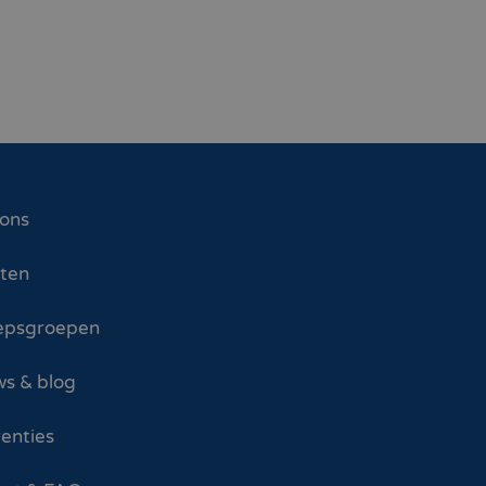
 ons
sten
epsgroepen
s & blog
enties