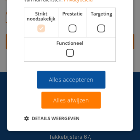
Strikt
Prestatie
Targeting
06 13 28 62 71
noodzakelijk
Contact opnemen
Functioneel
Alles accepteren
Alles afwijzen
DETAILS WEERGEVEN
Takkebijsters 67,