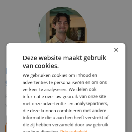
×
Deze website maakt gebruik
van cookies.
Interesse? Benno helpt je
We gebruiken cookies om inhoud en
graag verder!
advertenties te personaliseren en om ons
verkeer te analyseren. We delen ook
informatie over uw gebruik van onze site
Bel of mail Benno met al jouw vragen. Benno staat
met onze advertentie- en analysepartners,
voor je klaar en helpt je graag!
die deze kunnen combineren met andere
informatie die u aan hen heeft verstrekt of
die zij hebben verzameld door uw gebruik
benno@viajou.nl
van hun diensten.
Privacybeleid