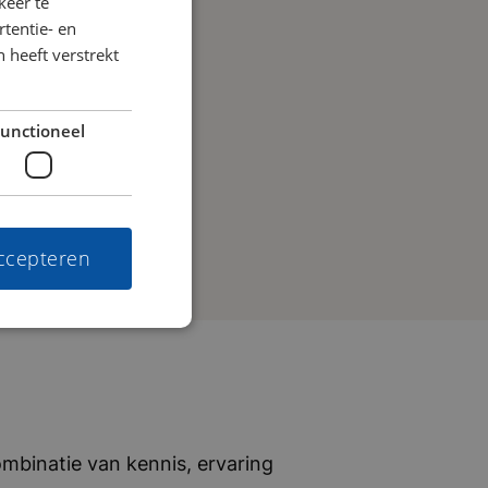
keer te
tentie- en
 heeft verstrekt
unctioneel
accepteren
mbinatie van kennis, ervaring