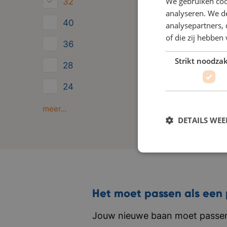
We gebruiken coo
32
analyseren. We de
40
analysepartners,
of die zij hebbe
36
Strikt noodzak
28
24
Minder dan 24
meer...
DETAILS WE
Het moet passen als een 
Jouw nieuwe baan moet passen 