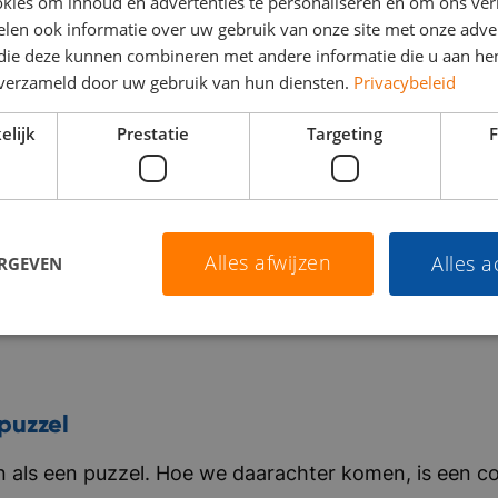
kies om inhoud en advertenties te personaliseren en om ons ver
len ook informatie over uw gebruik van onze site met onze adver
 die deze kunnen combineren met andere informatie die u aan hen
n verzameld door uw gebruik van hun diensten.
Privacybeleid
elijk
Prestatie
Targeting
F
Alles afwijzen
Alles 
ERGEVEN
puzzel
als een puzzel. Hoe we daarachter komen, is een co