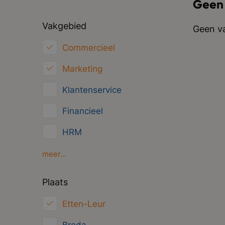
Geen
Vakgebied
Geen va
Commercieel
Marketing
Klantenservice
Financieel
HRM
Inkoop/Logistiek
meer...
ICT
Plaats
Juridisch
Etten-Leur
Overig