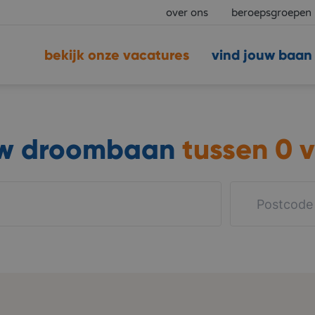
over ons
beroepsgroepen
bekijk onze vacatures
vind jouw baan
uw droombaan
tussen
0 v