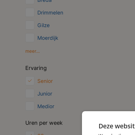
Breda
Management
Drimmelen
Administratief
Gilze
Moerdijk
Oosterhout
meer...
Oud Gastel
Ervaring
Roosendaal
Senior
Zundert
Junior
Medior
Uren per week
Deze websit