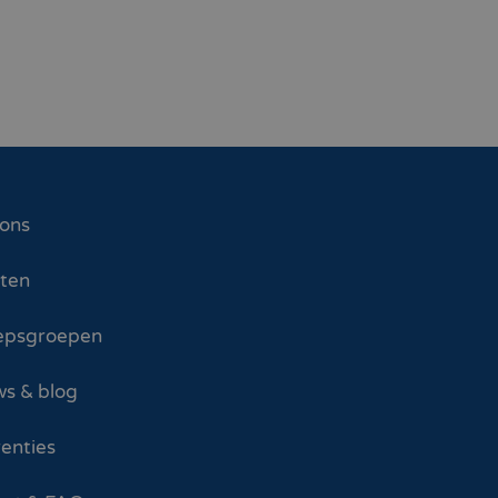
 ons
sten
epsgroepen
s & blog
enties