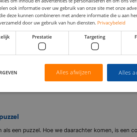
kies om inhoud en advertenties te personaliseren en om ons ver
len ook informatie over uw gebruik van onze site met onze adver
 die deze kunnen combineren met andere informatie die u aan hen
n verzameld door uw gebruik van hun diensten.
Privacybeleid
elijk
Prestatie
Targeting
F
Alles afwijzen
Alles 
ERGEVEN
puzzel
als een puzzel. Hoe we daarachter komen, is een co