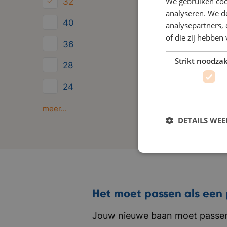
We gebruiken coo
32
analyseren. We de
40
analysepartners,
of die zij hebbe
36
Strikt noodzak
28
24
Minder dan 24
meer...
DETAILS WE
Het moet passen als een 
Jouw nieuwe baan moet passen 