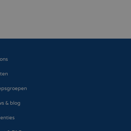
 ons
sten
epsgroepen
s & blog
enties