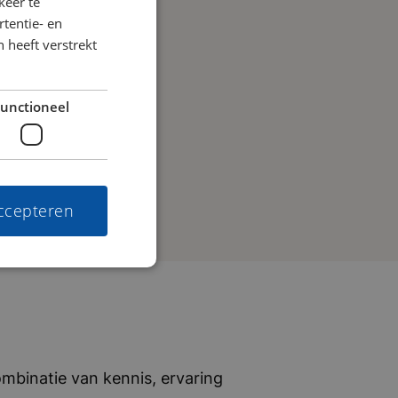
keer te
tentie- en
 heeft verstrekt
unctioneel
accepteren
mbinatie van kennis, ervaring