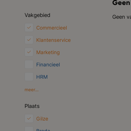
Geen
Vakgebied
Geen va
Commercieel
Klantenservice
Marketing
Financieel
HRM
Inkoop/Logistiek
meer...
ICT
Plaats
Juridisch
Gilze
Overig