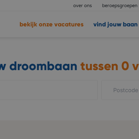
over ons
beroepsgroepen
bekijk onze vacatures
vind jouw baan
uw droombaan
tussen
0 v