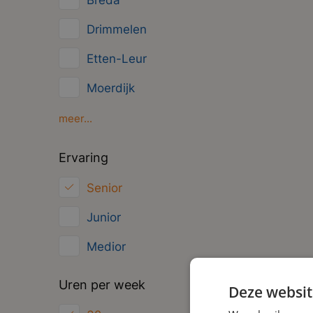
Breda
Management
Drimmelen
Administratief
Etten-Leur
Moerdijk
Oosterhout
meer...
Oud Gastel
Ervaring
Roosendaal
Senior
Zundert
Junior
Medior
Uren per week
Deze websit