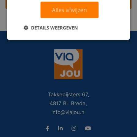
Contact opnemen
Alles afwijzen
DETAILS WEERGEVEN
Takkebijsters 67,
4817 BL Breda,
info@viajou.nl