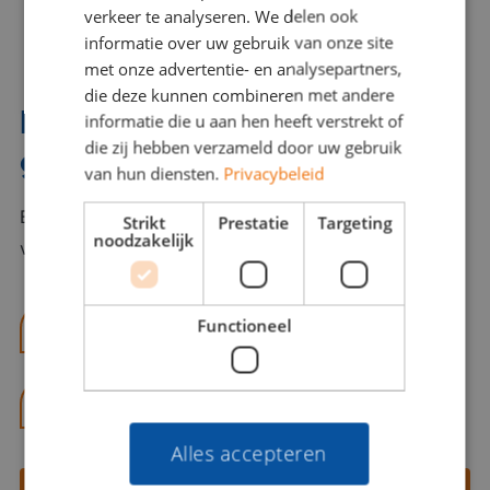
verkeer te analyseren. We delen ook
informatie over uw gebruik van onze site
met onze advertentie- en analysepartners,
die deze kunnen combineren met andere
Interesse? Benno helpt je
informatie die u aan hen heeft verstrekt of
die zij hebben verzameld door uw gebruik
graag verder!
van hun diensten.
Privacybeleid
Bel of mail Benno met al jouw vragen. Benno staat
Strikt
Prestatie
Targeting
noodzakelijk
voor je klaar en helpt je graag!
Functioneel
benno@viajou.nl
06 13 28 62 71
Alles accepteren