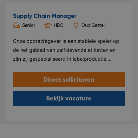
Supply Chain Manager
Senior
HBO
Oud Gastel
Onze opdrachtgever is een stabiele speler op
de het gebied van zelfklevende etiketten en
zijn zij gespecialiseerd in labelproductie.
Waarom zij zo’n sterke speler zijn? Ze vinden
de persoonlijke aanpak belangrijk. Ze gaan met
Direct solliciteren
klanten in gesprek en denken mee hoe een
label het beste tot zijn recht komt bij het
Bekijk vacature
product. Daarnaast zijn zij ook veel bezig met
verduurzaming en blijven zichzelf ontwikkelen.
Ze zijn van A tot Z betrokken bij een
labelproces: van drukproef tot voorraadbeheer.