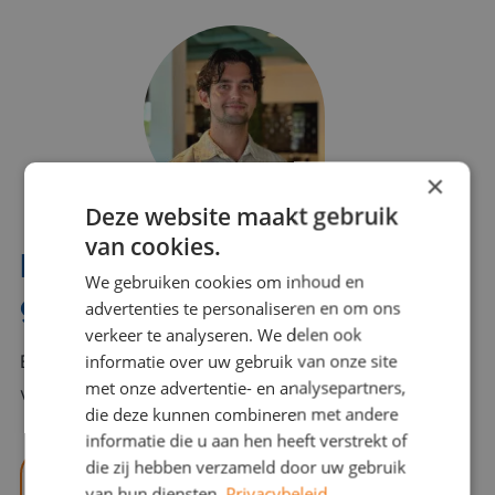
×
Deze website maakt gebruik
van cookies.
Interesse? Benno helpt je
We gebruiken cookies om inhoud en
graag verder!
advertenties te personaliseren en om ons
verkeer te analyseren. We delen ook
informatie over uw gebruik van onze site
Bel of mail Benno met al jouw vragen. Benno staat
met onze advertentie- en analysepartners,
voor je klaar en helpt je graag!
die deze kunnen combineren met andere
informatie die u aan hen heeft verstrekt of
die zij hebben verzameld door uw gebruik
benno@viajou.nl
van hun diensten.
Privacybeleid