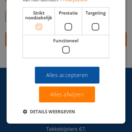
Strikt
Prestatie
Targeting
06 13 28 62 71
noodzakelijk
Contact opnemen
Functioneel
Alles accepteren
Alles afwijzen
DETAILS WEERGEVEN
Takkebijsters 67,