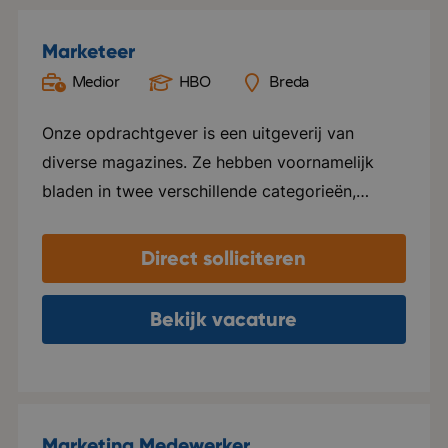
Marketeer
Medior
HBO
Breda
Onze opdrachtgever is een uitgeverij van
diverse magazines. Ze hebben voornamelijk
bladen in twee verschillende categorieën,
namelijk Groen en Special foods. Ze verzorgen
hier alles voor, van ontwerp tot marketing en
Direct solliciteren
distributie. Elk blad beschikt over een eigen
website en social media kanalen. Naast het
Bekijk vacature
uitgeven van tijdschriften, ondersteunen ze ook
internationale uitgeverijen in het distribueren
van hun tijdschriften in zowel Nederland als
Vlaanderen. Het kantoor van deze
Marketing Medewerker