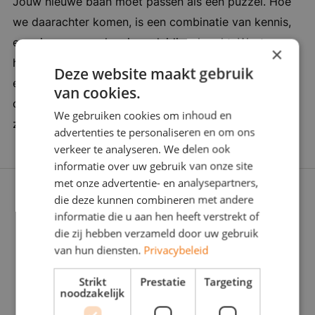
Jouw nieuwe baan moet passen als een puzzel. Hoe
flexibel ondernemend, horeca, dynamisch
we daarachter komen, is een combinatie van kennis,
ervaring en een vleugje verleidingskracht. Want soms
×
heb je een duwtje in de rug nodig. Wij zijn er om je
Deze website maakt gebruik
een zinvolle carrièrestap te laten zetten. Daarom
van cookies.
doorgronden we jou én de werkgever stevig: Wat
We gebruiken cookies om inhoud en
zoeken jullie écht? Zijn jullie voor elkaar gemaakt?
advertenties te personaliseren en om ons
verkeer te analyseren. We delen ook
informatie over uw gebruik van onze site
met onze advertentie- en analysepartners,
die deze kunnen combineren met andere
informatie die u aan hen heeft verstrekt of
die zij hebben verzameld door uw gebruik
van hun diensten.
Privacybeleid
Strikt
Prestatie
Targeting
noodzakelijk