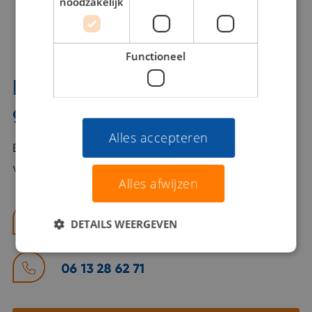
noodzakelijk
Functioneel
Interesse? Benno helpt je
graag verder!
Alles accepteren
Bel of mail Benno met al jouw vragen. Benno staat
voor je klaar en helpt je graag!
Alles afwijzen
benno@viajou.nl
DETAILS WEERGEVEN
06 13 28 62 71