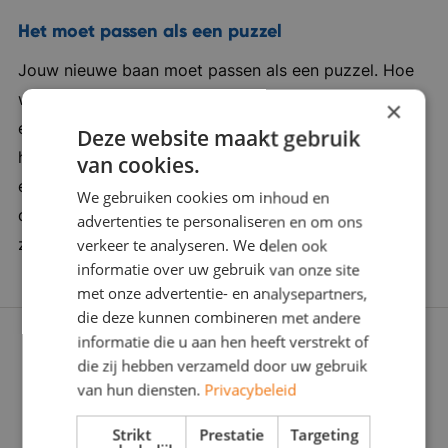
georganiseerd en daarnaast wandelen ze
Het moet passen als een puzzel
dagelijks met de lunch. Verder bieden zij
Jouw nieuwe baan moet passen als een puzzel. Hoe
uitstekende secundaire arbeidsvoorwaarden,
we daarachter komen, is een combinatie van kennis,
zoals 25 vakantiedagen, laptop van de zaak,
×
ervaring en een vleugje verleidingskracht. Want soms
vergoeding voor je telefoonabonnement, een
Deze website maakt gebruik
heb je een duwtje in de rug nodig. Wij zijn er om je
van cookies.
leaseauto die je ook privé mag rijden en een
een zinvolle carrièrestap te laten zetten. Daarom
goede pensioenregeling.
We gebruiken cookies om inhoud en
doorgronden we jou én de werkgever stevig: Wat
advertenties te personaliseren en om ons
zoeken jullie écht? Zijn jullie voor elkaar gemaakt?
verkeer te analyseren. We delen ook
informatie over uw gebruik van onze site
met onze advertentie- en analysepartners,
die deze kunnen combineren met andere
informatie die u aan hen heeft verstrekt of
die zij hebben verzameld door uw gebruik
van hun diensten.
Privacybeleid
Strikt
Prestatie
Targeting