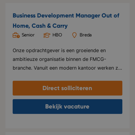
Business Development Manager Out of
Home, Cash & Carry
Senior
HBO
Breda
Onze opdrachtgever is een groeiende en
ambitieuze organisatie binnen de FMCG-
branche. Vanuit een modern kantoor werken zij
aan de positionering, marketing en verkoop van
verschillende internationale merken op de
Direct solliciteren
Nederlandse markt. Voor ieder merk
ontwikkelen zij een passende commerciële
Bekijk vacature
strategie, waarbij internationale ambities
worden vertaald naar succesvolle sales- en
marketingactiviteiten. De organisatie kenmerkt