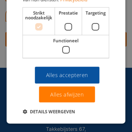
Strikt
Prestatie
Targeting
06 13 28 62 71
noodzakelijk
Contact opnemen
Functioneel
Alles accepteren
Alles afwijzen
DETAILS WEERGEVEN
Takkebijsters 67,