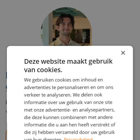
×
Deze website maakt gebruik
van cookies.
Interesse? Benno helpt je
We gebruiken cookies om inhoud en
graag verder!
advertenties te personaliseren en om ons
verkeer te analyseren. We delen ook
informatie over uw gebruik van onze site
Bel of mail Benno met al jouw vragen. Benno staat
met onze advertentie- en analysepartners,
voor je klaar en helpt je graag!
die deze kunnen combineren met andere
informatie die u aan hen heeft verstrekt of
die zij hebben verzameld door uw gebruik
benno@viajou.nl
van hun diensten.
Privacybeleid