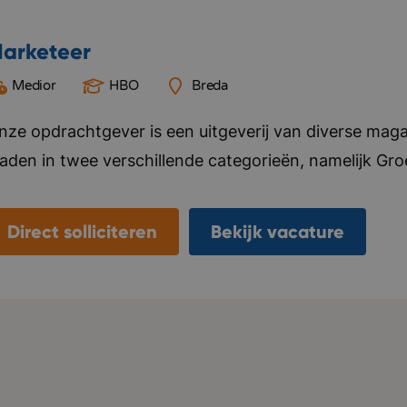
arketeer
Medior
HBO
Breda
nze opdrachtgever is een uitgeverij van diverse mag
laden in twee verschillende categorieën, namelijk Gr
ier alles voor, van ontwerp tot marketing en distributi
ebsite en social media kanalen. Naast het uitgeven v
Direct solliciteren
Bekijk vacature
nternationale uitgeverijen in het distribueren van hun 
laanderen. Het kantoor van deze opdrachtgever bevi
eamgevoel vinden ze belangrijk, ze organiseren regelma
ersoneel. Bedrijf in vijf woorden: Specialistisch, kwal