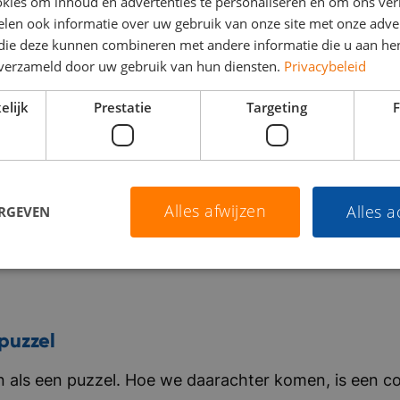
kies om inhoud en advertenties te personaliseren en om ons ver
len ook informatie over uw gebruik van onze site met onze adver
 die deze kunnen combineren met andere informatie die u aan hen
n verzameld door uw gebruik van hun diensten.
Privacybeleid
elijk
Prestatie
Targeting
F
Alles afwijzen
Alles 
ERGEVEN
puzzel
als een puzzel. Hoe we daarachter komen, is een co