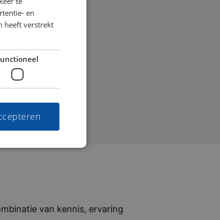
keer te
tentie- en
 heeft verstrekt
unctioneel
accepteren
mbinatie van kennis, ervaring