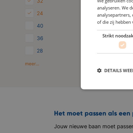
We gebruiken coo
32
analyseren. We de
24
analysepartners,
of die zij hebbe
40
Strikt noodzak
36
28
Minder dan 24
meer...
DETAILS WE
Het moet passen als een 
Jouw nieuwe baan moet passen 