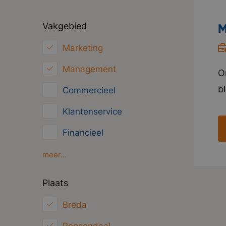
Vakgebied
M
Marketing
Management
O
b
Commercieel
h
Klantenservice
w
Financieel
i
V
HRM
meer...
t
Inkoop/Logistiek
Plaats
p
ICT
Breda
Juridisch