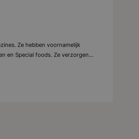
azines. Ze hebben voornamelijk
oen en Special foods. Ze verzorgen
e. Elk blad beschikt over een eigen
an tijdschriften, ondersteunen ze ook
tijdschriften in zowel Nederland als
ndt zich in Breda. Teamwork en
tig uitjes of activiteiten voor het
iteit, creatief, dynamisch, teamwork