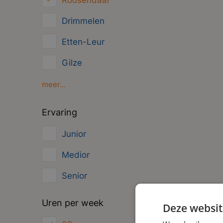
Roosendaal
Overig
Drimmelen
Administratief
Etten-Leur
Gilze
Moerdijk
meer...
Oosterhout
Ervaring
Oud Gastel
Junior
Zundert
Medior
Senior
Uren per week
Deze websit