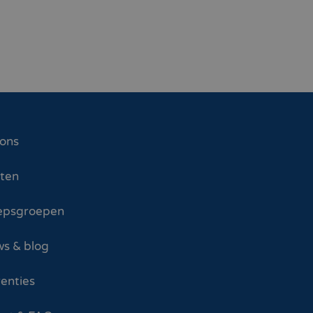
 ons
sten
epsgroepen
s & blog
enties