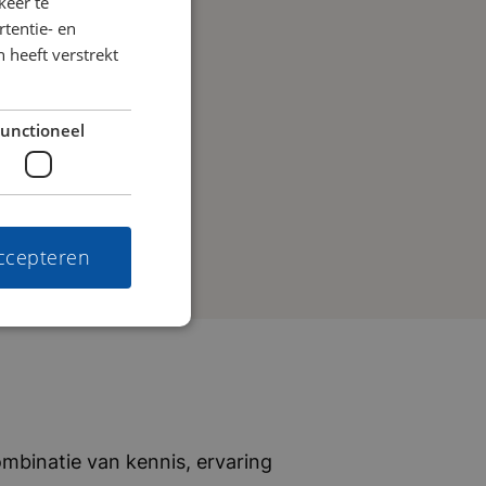
keer te
tentie- en
 heeft verstrekt
unctioneel
accepteren
mbinatie van kennis, ervaring