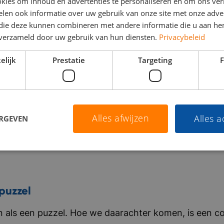
kies om inhoud en advertenties te personaliseren en om ons ver
len ook informatie over uw gebruik van onze site met onze adver
 die deze kunnen combineren met andere informatie die u aan hen
n verzameld door uw gebruik van hun diensten.
Privacybeleid
elijk
Prestatie
Targeting
F
Alles afwijzen
Alles 
ERGEVEN
puzzel
als een puzzel. Hoe we daarachter komen, is een co