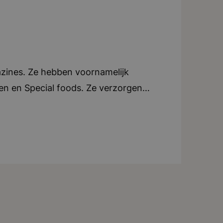
azines. Ze hebben voornamelijk
oen en Special foods. Ze verzorgen
e. Elk blad beschikt over een eigen
an tijdschriften, ondersteunen ze ook
tijdschriften in zowel Nederland als
ndt zich in Breda. Teamwork en
tig uitjes of activiteiten voor het
iteit, creatief, dynamisch, teamwork