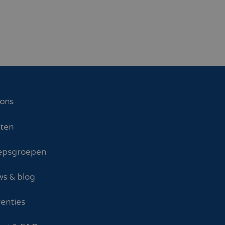
 ons
sten
epsgroepen
s & blog
enties