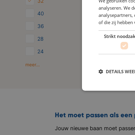
We gebruiken coo
32
analyseren. We de
40
analysepartners,
of die zij hebbe
36
Strikt noodzak
28
24
Minder dan 24
meer...
DETAILS WE
Het moet passen als een 
Jouw nieuwe baan moet passen 