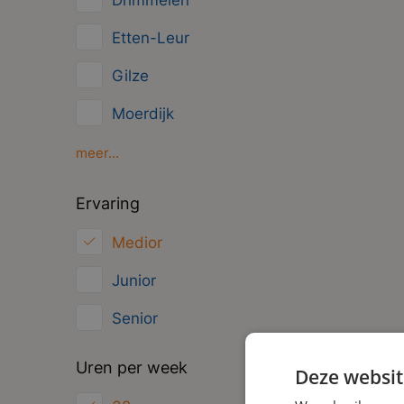
Drimmelen
Overig
Etten-Leur
Administratief
Gilze
Moerdijk
Oosterhout
meer...
Oud Gastel
Ervaring
Roosendaal
Medior
Zundert
Junior
Senior
Uren per week
Deze websit