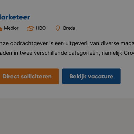
arketeer
Medior
HBO
Breda
nze opdrachtgever is een uitgeverij van diverse mag
laden in twee verschillende categorieën, namelijk Gr
ier alles voor, van ontwerp tot marketing en distributi
ebsite en social media kanalen. Naast het uitgeven v
Direct solliciteren
Bekijk vacature
nternationale uitgeverijen in het distribueren van hun 
laanderen. Het kantoor van deze opdrachtgever bevi
eamgevoel vinden ze belangrijk, ze organiseren regelma
ersoneel. Bedrijf in vijf woorden: Specialistisch, kwal