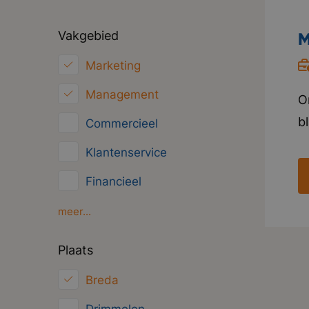
Vakgebied
M
Marketing
Management
O
b
Commercieel
h
Klantenservice
w
Financieel
i
V
HRM
meer...
t
Inkoop/Logistiek
Plaats
p
ICT
Breda
Juridisch