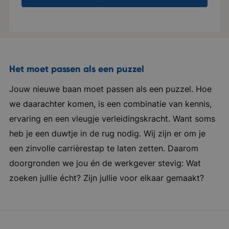
toonaangevende evenementen voor hun
in vijf woorden: Ondernemend, ambitieus,
relaties. Er heerst een professionele en
gedreven, succesvol en spraakmakend
informele sfeer binnen de organisaties. Op
vrijdagmiddag wordt er regelmatig een borrel
georganiseerd en daarnaast wandelen ze
Het moet passen als een puzzel
dagelijks met de lunch. Verder bieden zij
Jouw nieuwe baan moet passen als een puzzel. Hoe
uitstekende secundaire arbeidsvoorwaarden,
we daarachter komen, is een combinatie van kennis,
zoals 25 vakantiedagen, laptop van de zaak,
ervaring en een vleugje verleidingskracht. Want soms
vergoeding voor je telefoonabonnement, een
heb je een duwtje in de rug nodig. Wij zijn er om je
leaseauto die je ook privé mag rijden en een
een zinvolle carrièrestap te laten zetten. Daarom
goede pensioenregeling. Bedrijf in vijf woorden:
doorgronden we jou én de werkgever stevig: Wat
Ambitieus, gedreven, doelgericht,
zoeken jullie écht? Zijn jullie voor elkaar gemaakt?
ondernemend, professioneel