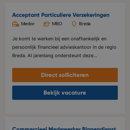
Acceptant Particuliere Verzekeringen
Medior
MBO
Breda
Je komt te werken bij een onafhankelijk en
persoonlijk financieel advieskantoor in de regio
Breda. Al jarenlang ondersteunt deze
organisatie zowel particuliere als zakelijke
klanten op het gebied van verzekeringen,
Direct solliciteren
hypotheken, pensioenen en andere financiële
vraagstukken. Persoonlijke aandacht,
Bekijk vacature
deskundigheid en een langdurige relatie met de
klant staan hierbij centraal. De organisatie
kenmerkt zich door een informele en betrokken
werksfeer, waar collega's nauw samenwerken
Commercieel Medewerker Binnendienst