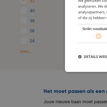
We gebruiken coo
32
analyseren. We de
40
analysepartners,
of die zij hebbe
36
Strikt noodzak
28
24
Minder dan 24
meer...
DETAILS WE
Het moet passen als een 
Jouw nieuwe baan moet passen 