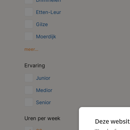
Drimmelen
Overig
Etten-Leur
Administratief
Gilze
Moerdijk
Oosterhout
meer...
Oud Gastel
Ervaring
Roosendaal
Junior
Zundert
Medior
Senior
Uren per week
Deze websit