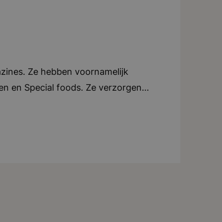
azines. Ze hebben voornamelijk
oen en Special foods. Ze verzorgen
e. Elk blad beschikt over een eigen
an tijdschriften, ondersteunen ze ook
tijdschriften in zowel Nederland als
ndt zich in Breda. Teamwork en
tig uitjes of activiteiten voor het
iteit, creatief, dynamisch, teamwork