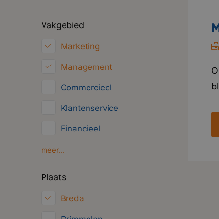
Vakgebied
M
Marketing
Management
O
b
Commercieel
h
Klantenservice
w
Financieel
i
V
HRM
meer...
t
Inkoop/Logistiek
Plaats
p
ICT
Breda
Juridisch