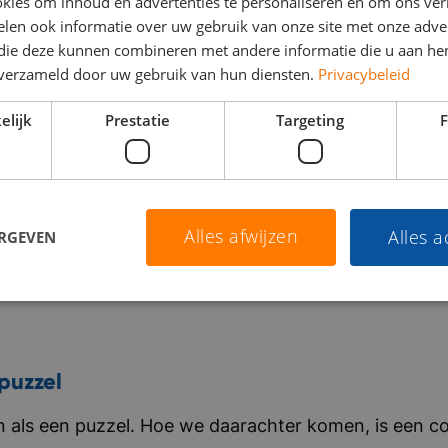
kies om inhoud en advertenties te personaliseren en om ons ver
len ook informatie over uw gebruik van onze site met onze adver
 die deze kunnen combineren met andere informatie die u aan hen
n verzameld door uw gebruik van hun diensten.
Privacybeleid
elijk
Prestatie
Targeting
F
Alles afwijzen
Alles 
ERGEVEN
puzzel
als een puzzel. Hoe we daarachter komen, is een co