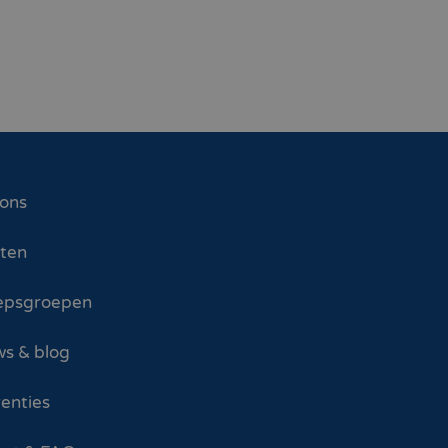
 ons
sten
epsgroepen
s & blog
enties