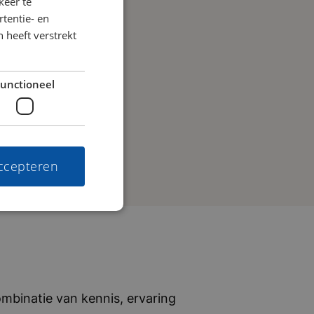
keer te
tentie- en
 heeft verstrekt
unctioneel
accepteren
mbinatie van kennis, ervaring