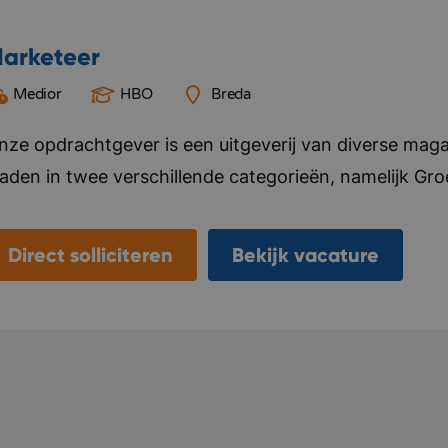
arketeer
Medior
HBO
Breda
nze opdrachtgever is een uitgeverij van diverse mag
laden in twee verschillende categorieën, namelijk Gr
ier alles voor, van ontwerp tot marketing en distributi
ebsite en social media kanalen. Naast het uitgeven v
Direct solliciteren
Bekijk vacature
nternationale uitgeverijen in het distribueren van hun 
laanderen. Het kantoor van deze opdrachtgever bevi
eamgevoel vinden ze belangrijk, ze organiseren regelma
ersoneel. Bedrijf in vijf woorden: Specialistisch, kwal