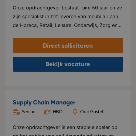
flexibel ondernemend, horeca, dynamisch
Onze opdrachtgever bestaat ruim 50 jaar en ze
zijn specialist in het leveren van meubilair aan
de Horeca, Retail, Leisure, Onderwijs, Zorg en
Office. Hospitality staat centraal in alles wat ze
doen. Ze leveren maatwerk en zijn
Direct solliciteren
onderscheidend. Ze leggen de lat hoog en
lopen voorop in de markt. Ze hebben drie
Bekijk vacature
showrooms gevestigd in Breda, Dalfsen en
Amsterdam en een logistiekcentrum in Rijen en
maken ook een internationale groei door.
Duurzaamheid staat hoog op de agenda en ze
Supply Chain Manager
hebben als doel om in 2030 de meest
Senior
HBO
Oud Gastel
duurzame leverancier van hospitality meubilair
in Europa te zijn! Binnen de organisatie hangt
Onze opdrachtgever is een stabiele speler op
een warme en informele sfeer, mensen voelen