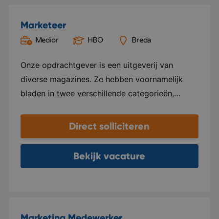
Marketeer
Medior
HBO
Breda
Onze opdrachtgever is een uitgeverij van
diverse magazines. Ze hebben voornamelijk
bladen in twee verschillende categorieën,
namelijk Groen en Special foods. Ze verzorgen
hier alles voor, van ontwerp tot marketing en
Direct solliciteren
distributie. Elk blad beschikt over een eigen
website en social media kanalen. Naast het
Bekijk vacature
uitgeven van tijdschriften, ondersteunen ze ook
internationale uitgeverijen in het distribueren
van hun tijdschriften in zowel Nederland als
Vlaanderen. Het kantoor van deze
Marketing Medewerker