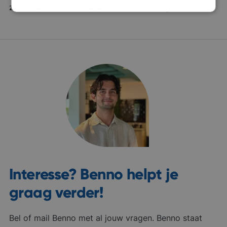
zoeken jullie écht? Zijn jullie voor elkaar gemaakt?
Interesse? Benno helpt je
graag verder!
Bel of mail Benno met al jouw vragen. Benno staat