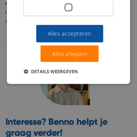
een zinvolle carrièrestap te laten zetten. Daarom
doorgronden we jou én de werkgever stevig: Wat
zoeken jullie écht? Zijn jullie voor elkaar gemaakt?
Alles accepteren
Alles afwijzen
DETAILS WEERGEVEN
Interesse? Benno helpt je
graag verder!