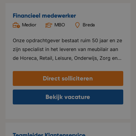
Financieel medewerker
Medior
MBO
Breda
Onze opdrachtgever bestaat ruim 50 jaar en ze
zijn specialist in het leveren van meubilair aan
de Horeca, Retail, Leisure, Onderwijs, Zorg en
Office. Hospitality staat centraal in alles wat ze
doen. Ze leveren maatwerk en zijn
Direct solliciteren
onderscheidend. Ze leggen de lat hoog en
lopen voorop in de markt. Ze hebben drie
Bekijk vacature
showrooms gevestigd in Breda, Dalfsen en
Amsterdam en een logistiekcentrum in Rijen en
maken ook een internationale groei door.
Duurzaamheid staat hoog op de agenda en ze
Teamleider Klantenservice