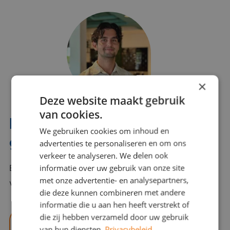
×
Deze website maakt gebruik
van cookies.
Interesse? Benno helpt je
We gebruiken cookies om inhoud en
graag verder!
advertenties te personaliseren en om ons
verkeer te analyseren. We delen ook
informatie over uw gebruik van onze site
Bel of mail Benno met al jouw vragen. Benno staat
met onze advertentie- en analysepartners,
voor je klaar en helpt je graag!
die deze kunnen combineren met andere
informatie die u aan hen heeft verstrekt of
die zij hebben verzameld door uw gebruik
benno@viajou.nl
van hun diensten.
Privacybeleid