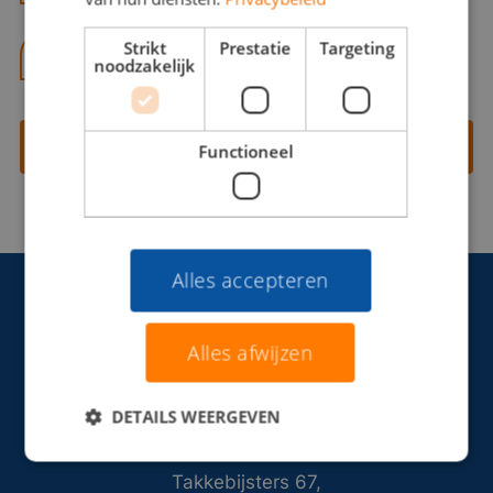
Strikt
Prestatie
Targeting
06 13 28 62 71
noodzakelijk
Contact opnemen
Functioneel
Alles accepteren
Alles afwijzen
DETAILS WEERGEVEN
Takkebijsters 67,