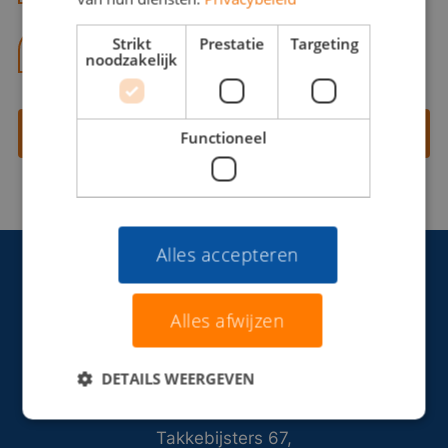
Strikt
Prestatie
Targeting
06 13 28 62 71
noodzakelijk
Contact opnemen
Functioneel
Alles accepteren
Alles afwijzen
DETAILS WEERGEVEN
Takkebijsters 67,