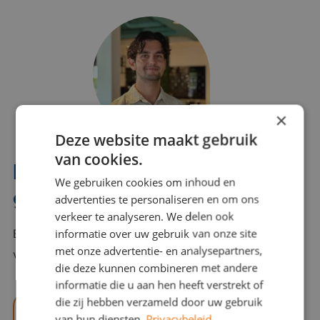
×
Deze website maakt gebruik
van cookies.
Interesse? Benno helpt je
We gebruiken cookies om inhoud en
graag verder!
advertenties te personaliseren en om ons
verkeer te analyseren. We delen ook
informatie over uw gebruik van onze site
Bel of mail Benno met al jouw vragen. Benno staat
met onze advertentie- en analysepartners,
voor je klaar en helpt je graag!
die deze kunnen combineren met andere
informatie die u aan hen heeft verstrekt of
die zij hebben verzameld door uw gebruik
benno@viajou.nl
van hun diensten.
Privacybeleid