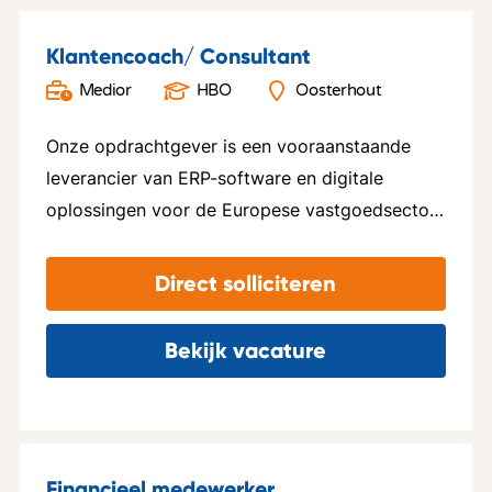
Klantencoach/ Consultant
Medior
HBO
Oosterhout
Onze opdrachtgever is een vooraanstaande
leverancier van ERP-software en digitale
oplossingen voor de Europese vastgoedsector
en haar partners. Ze bedienen meer dan 8.000
klanten verspreid over Duitsland, Frankrijk, het
Direct solliciteren
Verenigd Koninkrijk, Nederland, Oostenrijk en
Scandinavië. Hiermee zijn zij marktleider in hun
Bekijk vacature
sector. In Nederland gebruiken zo’n 41.000+
VvE’s hun software, beheerd door
uiteenlopende beheerders die variëren van 5
tot 3500+ VvE’s onder hun hoede. Met
Financieel medewerker