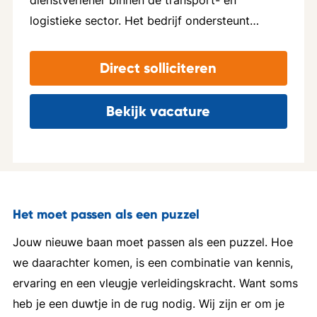
dienstverlener binnen de transport- en
ruimte voor uitjes en gezelligheid. Bedrijf in vijf
logistieke sector. Het bedrijf ondersteunt
woorden: Dynamisch, ondernemend,
transporteurs met slimme en efficiënte
servicegericht, flexibel, informeel
oplossingen rondom brandstof, tol en
Direct solliciteren
administratieve processen. Met de hun speciale
kaart kunnen klanten voordelig tanken binnen
Bekijk vacature
een uitgebreid Europees netwerk van
duizenden tankstations. Ze onderscheiden zich
door persoonlijke service, flexibiliteit en een
sterke focus op gemak en efficiëntie. De
organisatie werkt nauw samen met
Het moet passen als een puzzel
internationale transportbedrijven, van
Jouw nieuwe baan moet passen als een puzzel. Hoe
zelfstandige chauffeurs tot grote fleetowners,
we daarachter komen, is een combinatie van kennis,
en helpt hen dagelijks om hun operatie soepel
ervaring en een vleugje verleidingskracht. Want soms
en kostenefficiënt te laten verlopen. Bedrijf in
heb je een duwtje in de rug nodig. Wij zijn er om je
vijf woorden: transparant, ambitieus,