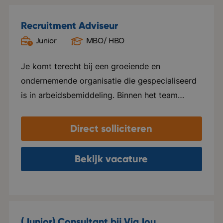
Recruitment Adviseur
Junior
MBO/ HBO
Oud Gastel
Je komt terecht bij een groeiende en
ondernemende organisatie die gespecialiseerd
is in arbeidsbemiddeling. Binnen het team
heerst een open, informele sfeer waarin
collega's nauw samenwerken, elkaar helpen en
Direct solliciteren
successen samen vieren. Er is veel ruimte voor
eigen initiatief en persoonlijke groei. Je krijgt
Bekijk vacature
de vrijheid om je eigen manier van werken te
ontwikkelen, terwijl je kunt rekenen op goede
begeleiding en coaching. De organisatie groeit
hard en verhuist binnenkort naar een modern
(Junior) Consultant bij ViaJou