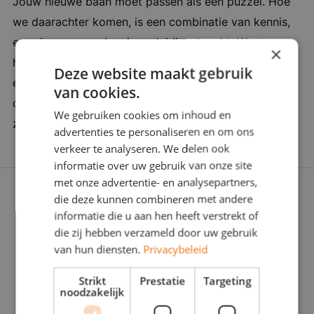
Jouw nieuwe baan moet passen als een puzzel. Hoe
creatieve manier jouw klanten te verrassen met
we daarachter komen, is een combinatie van kennis,
een leuke kandidaat die ViaJou netwerk komt.
ervaring en een vleugje verleidingskracht. Want soms
Wij beheren een groot netwerk van interessante
×
heb je een duwtje in de rug nodig. Wij zijn er om je
mensen en bedrijven, die wij aan elkaar
Deze website maakt gebruik
een zinvolle carrièrestap te laten zetten. Daarom
verbinden. Bij elke vacature past een gezicht en
van cookies.
doorgronden we jou én de werkgever stevig: Wat
bij elk gezicht een vacature. Netwerken, is
We gebruiken cookies om inhoud en
zoeken jullie écht? Zijn jullie voor elkaar gemaakt?
werven in de meest pure vorm. Netwerven,
advertenties te personaliseren en om ons
noemen wij dat. Daardoor zijn we
verkeer te analyseren. We delen ook
informatie over uw gebruik van onze site
wereldberoemd in heel de Regio Breda. Bedrijf
met onze advertentie- en analysepartners,
in vijf woorden: Ondernemend, ambitieus,
die deze kunnen combineren met andere
gedreven, succesvol en spraakmakend
informatie die u aan hen heeft verstrekt of
die zij hebben verzameld door uw gebruik
van hun diensten.
Privacybeleid
Strikt
Prestatie
Targeting
noodzakelijk