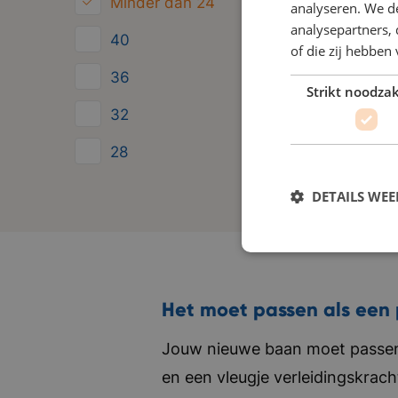
Minder dan 24
analyseren. We de
analysepartners,
40
of die zij hebbe
36
Strikt noodzak
32
28
24
DETAILS WE
Het moet passen als een 
Jouw nieuwe baan moet passen 
en een vleugje verleidingskrach