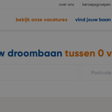
over ons
beroepsgroepen
bekijk onze vacatures
vind jouw baan
uw droombaan
tussen
0 v