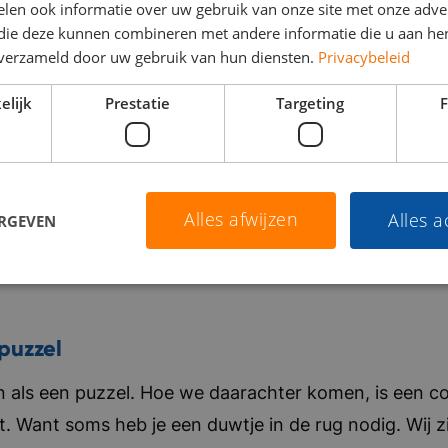
len ook informatie over uw gebruik van onze site met onze adver
 die deze kunnen combineren met andere informatie die u aan hen
n verzameld door uw gebruik van hun diensten.
Privacybeleid
elijk
Prestatie
Targeting
F
Alles afwijzen
Alles 
ERGEVEN
puzzel
als een puzzel. Hoe we daarachter komen, is een co
t. Want soms heb je een duwtje in de rug nodig. Wij zi