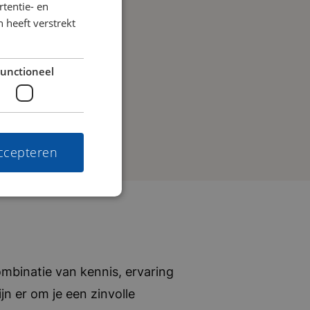
tentie- en
 heeft verstrekt
unctioneel
accepteren
mbinatie van kennis, ervaring
jn er om je een zinvolle