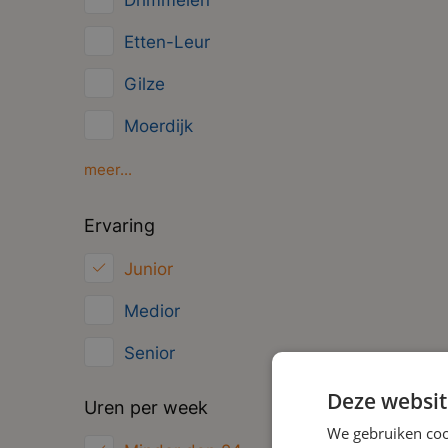
Drimmelen
Management
Etten-Leur
Administratief
Gilze
Moerdijk
Oosterhout
meer...
Oud Gastel
Ervaring
Roosendaal
Junior
Zundert
Medior
Senior
Deze websit
Uren per week
We gebruiken coo