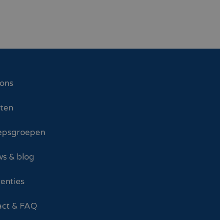
 ons
sten
epsgroepen
s & blog
enties
act & FAQ