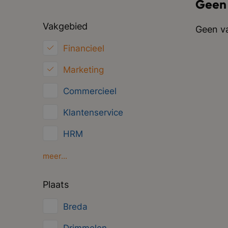
Geen
Vakgebied
Geen va
Financieel
Marketing
Commercieel
Klantenservice
HRM
Inkoop/Logistiek
meer...
ICT
Plaats
Juridisch
Breda
Overig