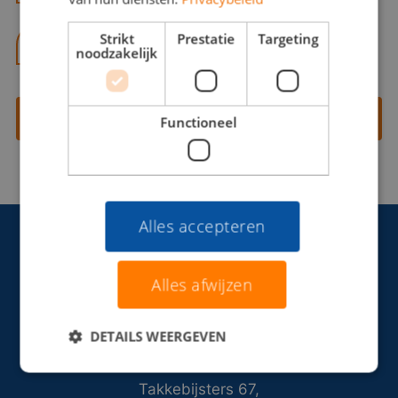
Strikt
Prestatie
Targeting
06 13 28 62 71
noodzakelijk
Contact opnemen
Functioneel
Alles accepteren
Alles afwijzen
DETAILS WEERGEVEN
Takkebijsters 67,