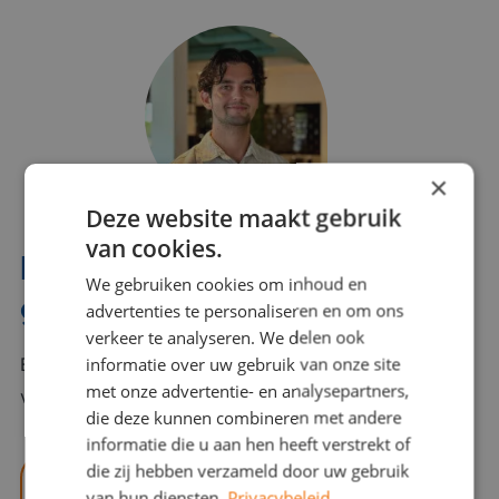
×
Deze website maakt gebruik
van cookies.
Interesse? Benno helpt je
We gebruiken cookies om inhoud en
graag verder!
advertenties te personaliseren en om ons
verkeer te analyseren. We delen ook
informatie over uw gebruik van onze site
Bel of mail Benno met al jouw vragen. Benno staat
met onze advertentie- en analysepartners,
voor je klaar en helpt je graag!
die deze kunnen combineren met andere
informatie die u aan hen heeft verstrekt of
die zij hebben verzameld door uw gebruik
benno@viajou.nl
van hun diensten.
Privacybeleid