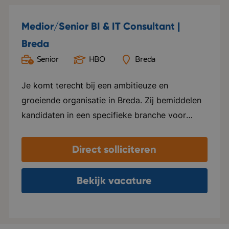
Medior/Senior BI & IT Consultant |
Breda
Senior
HBO
Breda
Je komt terecht bij een ambitieuze en
groeiende organisatie in Breda. Zij bemiddelen
kandidaten in een specifieke branche voor
mooie en bekende bedrijven. Kwaliteit staat
voorop en mede daardoor zijn zij uitgegroeid
Direct solliciteren
tot een bekende speler in hun vakgebied.
Daarnaast organiseren ze unieke en
Bekijk vacature
toonaangevende evenementen voor hun
relaties. Er heerst een professionele en
informele sfeer binnen de organisaties. Op