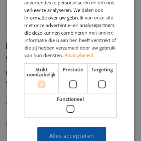
advertenties te personaliseren en om ons
verkeer te analyseren. We delen ook
informatie over uw gebruik van onze site
met onze advertentie- en analysepartners,
die deze kunnen combineren met andere
informatie die u aan hen heeft verstrekt of
Interesse? Benno helpt je
die zij hebben verzameld door uw gebruik
graag verder!
van hun diensten.
Privacybeleid
Strikt
Prestatie
Targeting
Bel of mail Benno met al jouw vragen. Benno staat
noodzakelijk
voor je klaar en helpt je graag!
Functioneel
benno@viajou.nl
06 13 28 62 71
Alles accepteren