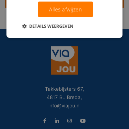
Contact opnemen
Alles afwijzen
DETAILS WEERGEVEN
Takkebijsters 67,
4817 BL Breda,
info@viajou.nl