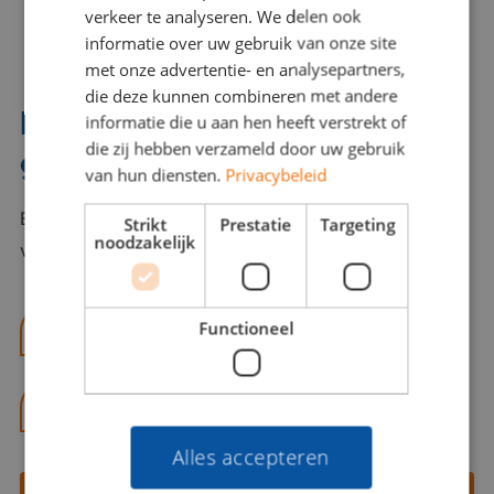
verkeer te analyseren. We delen ook
en kansrijk
informatie over uw gebruik van onze site
met onze advertentie- en analysepartners,
die deze kunnen combineren met andere
Interesse? Benno helpt je
informatie die u aan hen heeft verstrekt of
die zij hebben verzameld door uw gebruik
graag verder!
van hun diensten.
Privacybeleid
Bel of mail Benno met al jouw vragen. Benno staat
Strikt
Prestatie
Targeting
noodzakelijk
voor je klaar en helpt je graag!
Functioneel
benno@viajou.nl
06 13 28 62 71
Alles accepteren