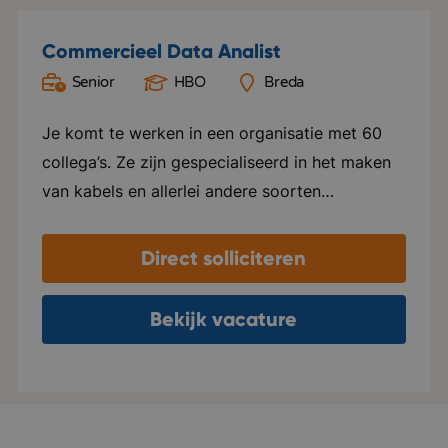
Commercieel Data Analist
Senior
HBO
Breda
Je komt te werken in een organisatie met 60
collega’s. Ze zijn gespecialiseerd in het maken
van kabels en allerlei andere soorten
bedradingen. Denk hierbij bijvoorbeeld aan
kabels voor het meten van de tijd tijdens de
Direct solliciteren
Formule 1 of bij hardloopwedstrijden. Maar ook
kabels in en rondom het vliegtuig behoren tot
Bekijk vacature
hun specialiteiten: van de kabels om je achter
leuning te verplaatsen tot een draadje in de
cockpit; deze organisatie maakt het allemaal.
Veel van deze kabels worden met de hand