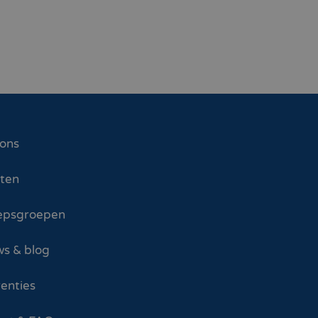
 ons
sten
epsgroepen
s & blog
enties