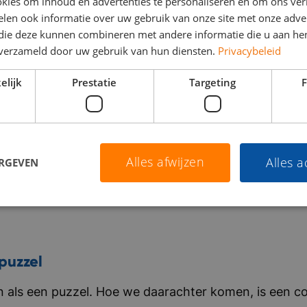
kies om inhoud en advertenties te personaliseren en om ons ver
len ook informatie over uw gebruik van onze site met onze adver
 die deze kunnen combineren met andere informatie die u aan hen
n verzameld door uw gebruik van hun diensten.
Privacybeleid
elijk
Prestatie
Targeting
F
Alles afwijzen
Alles 
ERGEVEN
puzzel
als een puzzel. Hoe we daarachter komen, is een co