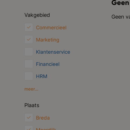
Geen
Vakgebied
Geen va
Commercieel
Marketing
Klantenservice
Financieel
HRM
Inkoop/Logistiek
meer...
ICT
Plaats
Juridisch
Breda
Overig