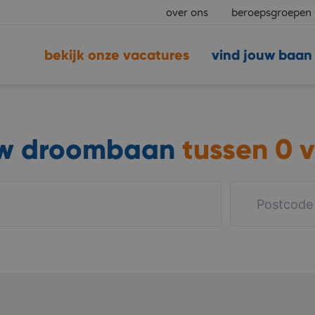
over ons
beroepsgroepen
bekijk onze vacatures
vind jouw baan
uw droombaan
tussen
0 v