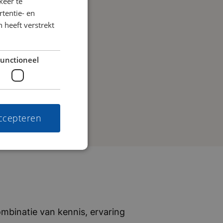
keer te
tentie- en
 heeft verstrekt
unctioneel
accepteren
mbinatie van kennis, ervaring