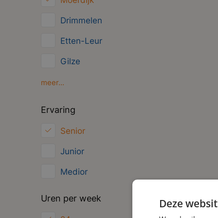
Moerdijk
Management
Drimmelen
Administratief
Etten-Leur
Gilze
Oosterhout
meer...
Oud Gastel
Ervaring
Roosendaal
Senior
Zundert
Junior
Medior
Uren per week
Deze websit