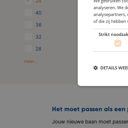
We gebruiken coo
24
analyseren. We de
40
analysepartners,
of die zij hebbe
36
Strikt noodzak
32
28
Minder dan 24
meer...
DETAILS WE
Het moet passen als een 
Jouw nieuwe baan moet passen 