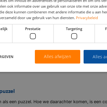
kies om inhoud en advertenties te personaliseren en om ons ver
len ook informatie over uw gebruik van onze site met onze adver
 die deze kunnen combineren met andere informatie die u aan hen
n verzameld door uw gebruik van hun diensten.
Privacybeleid
elijk
Prestatie
Targeting
F
Alles afwijzen
Alles 
ERGEVEN
puzzel
als een puzzel. Hoe we daarachter komen, is een co