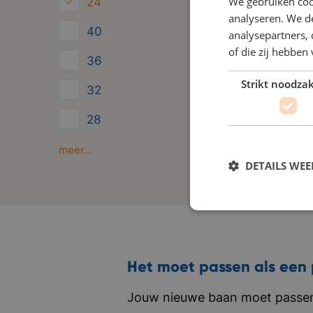
We gebruiken coo
24
analyseren. We de
40
analysepartners,
of die zij hebbe
36
Strikt noodzak
32
28
Minder dan 24
meer...
DETAILS WE
Het moet passen als een 
Jouw nieuwe baan moet passen 