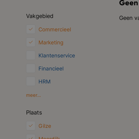
Geen
Vakgebied
Geen va
Commercieel
Marketing
Klantenservice
Financieel
HRM
Inkoop/Logistiek
meer...
ICT
Plaats
Juridisch
Gilze
Overig