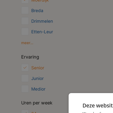
Moerdijk
Management
Breda
Administratief
Drimmelen
Etten-Leur
Oosterhout
meer...
Oud Gastel
Ervaring
Roosendaal
Senior
Zundert
Junior
Medior
Uren per week
Deze websit