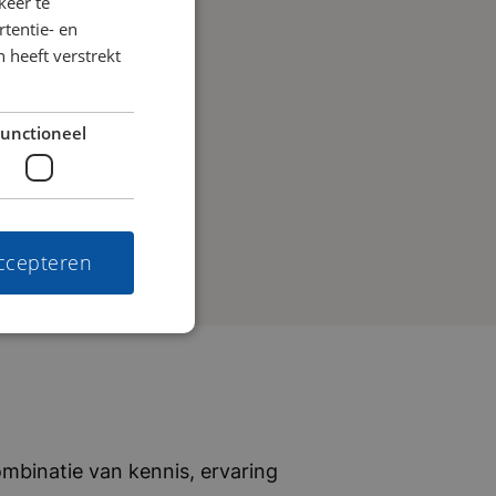
keer te
tentie- en
 heeft verstrekt
unctioneel
accepteren
mbinatie van kennis, ervaring