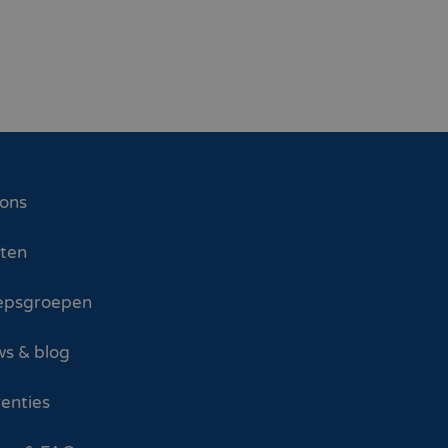
 ons
sten
epsgroepen
s & blog
enties