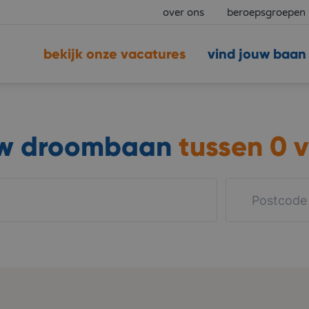
over ons
beroepsgroepen
bekijk onze vacatures
vind jouw baan
uw droombaan
tussen
0 v