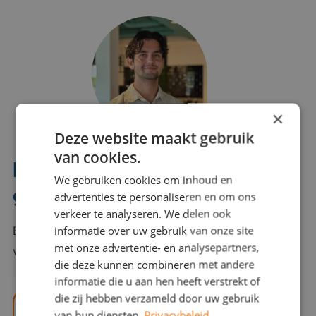
×
Deze website maakt gebruik
van cookies.
Interesse? Benno helpt je
We gebruiken cookies om inhoud en
graag verder!
advertenties te personaliseren en om ons
verkeer te analyseren. We delen ook
informatie over uw gebruik van onze site
Bel of mail Benno met al jouw vragen. Benno staat
met onze advertentie- en analysepartners,
voor je klaar en helpt je graag!
die deze kunnen combineren met andere
informatie die u aan hen heeft verstrekt of
die zij hebben verzameld door uw gebruik
benno@viajou.nl
van hun diensten.
Privacybeleid