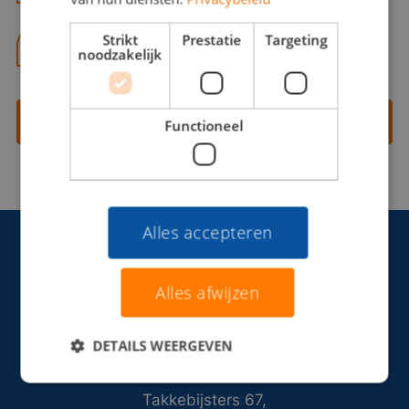
Strikt
Prestatie
Targeting
06 13 28 62 71
noodzakelijk
Contact opnemen
Functioneel
Alles accepteren
Alles afwijzen
DETAILS WEERGEVEN
Takkebijsters 67,