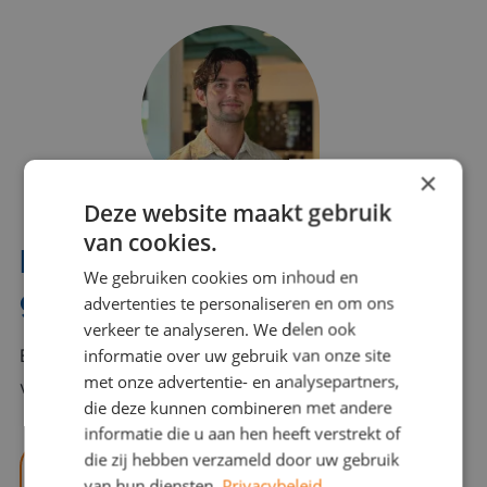
×
Deze website maakt gebruik
van cookies.
Interesse? Benno helpt je
We gebruiken cookies om inhoud en
graag verder!
advertenties te personaliseren en om ons
verkeer te analyseren. We delen ook
informatie over uw gebruik van onze site
Bel of mail Benno met al jouw vragen. Benno staat
met onze advertentie- en analysepartners,
voor je klaar en helpt je graag!
die deze kunnen combineren met andere
informatie die u aan hen heeft verstrekt of
die zij hebben verzameld door uw gebruik
benno@viajou.nl
van hun diensten.
Privacybeleid