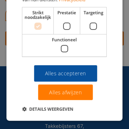
Strikt
Prestatie
Targeting
06 13 28 62 71
noodzakelijk
Contact opnemen
Functioneel
Alles accepteren
Alles afwijzen
DETAILS WEERGEVEN
Takkebijsters 67,