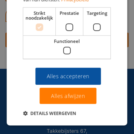
Strikt
Prestatie
Targeting
06 13 28 62 71
noodzakelijk
Contact opnemen
Functioneel
Alles accepteren
Alles afwijzen
DETAILS WEERGEVEN
Takkebijsters 67,