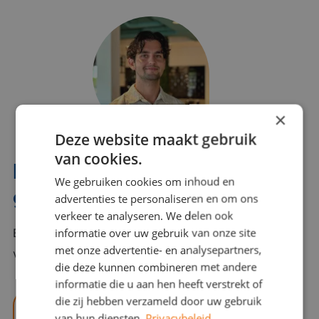
×
Deze website maakt gebruik
van cookies.
Interesse? Benno helpt je
We gebruiken cookies om inhoud en
graag verder!
advertenties te personaliseren en om ons
verkeer te analyseren. We delen ook
informatie over uw gebruik van onze site
Bel of mail Benno met al jouw vragen. Benno staat
met onze advertentie- en analysepartners,
voor je klaar en helpt je graag!
die deze kunnen combineren met andere
informatie die u aan hen heeft verstrekt of
die zij hebben verzameld door uw gebruik
benno@viajou.nl
van hun diensten.
Privacybeleid