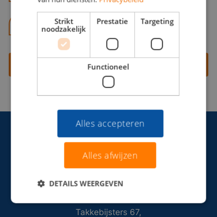
Strikt
Prestatie
Targeting
06 13 28 62 71
noodzakelijk
Contact opnemen
Functioneel
Alles accepteren
Alles afwijzen
DETAILS WEERGEVEN
Takkebijsters 67,