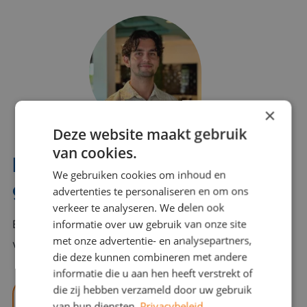
×
Deze website maakt gebruik
van cookies.
Interesse? Benno helpt je
We gebruiken cookies om inhoud en
graag verder!
advertenties te personaliseren en om ons
verkeer te analyseren. We delen ook
informatie over uw gebruik van onze site
Bel of mail Benno met al jouw vragen. Benno staat
met onze advertentie- en analysepartners,
voor je klaar en helpt je graag!
die deze kunnen combineren met andere
informatie die u aan hen heeft verstrekt of
die zij hebben verzameld door uw gebruik
benno@viajou.nl
van hun diensten.
Privacybeleid