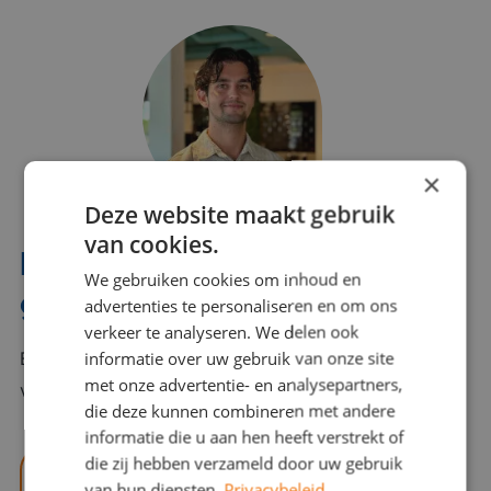
×
Deze website maakt gebruik
van cookies.
Interesse? Benno helpt je
We gebruiken cookies om inhoud en
graag verder!
advertenties te personaliseren en om ons
verkeer te analyseren. We delen ook
informatie over uw gebruik van onze site
Bel of mail Benno met al jouw vragen. Benno staat
met onze advertentie- en analysepartners,
voor je klaar en helpt je graag!
die deze kunnen combineren met andere
informatie die u aan hen heeft verstrekt of
die zij hebben verzameld door uw gebruik
benno@viajou.nl
van hun diensten.
Privacybeleid