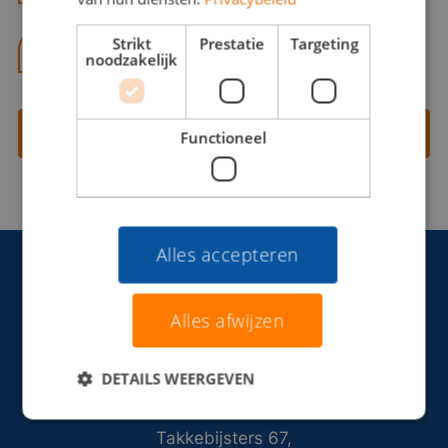
Strikt
Prestatie
Targeting
06 13 28 62 71
noodzakelijk
Contact opnemen
Functioneel
Alles accepteren
Alles afwijzen
DETAILS WEERGEVEN
Takkebijsters 67,