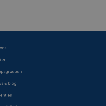
 ons
sten
epsgroepen
s & blog
enties