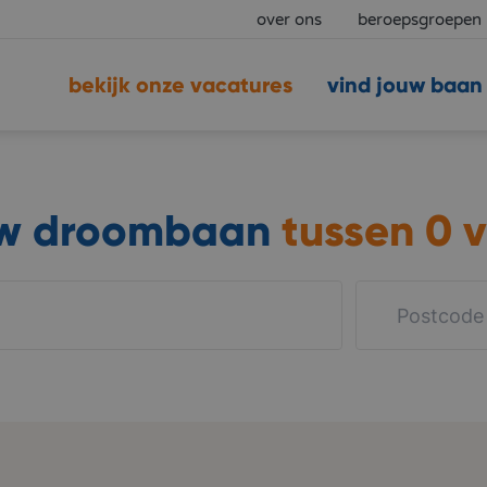
over ons
beroepsgroepen
bekijk onze vacatures
vind jouw baan
uw droombaan
tussen
0 v