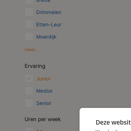
Breda
Management
Drimmelen
Administratief
Etten-Leur
Moerdijk
Oosterhout
meer...
Oud Gastel
Ervaring
Roosendaal
Junior
Zundert
Medior
Senior
Uren per week
Deze websit