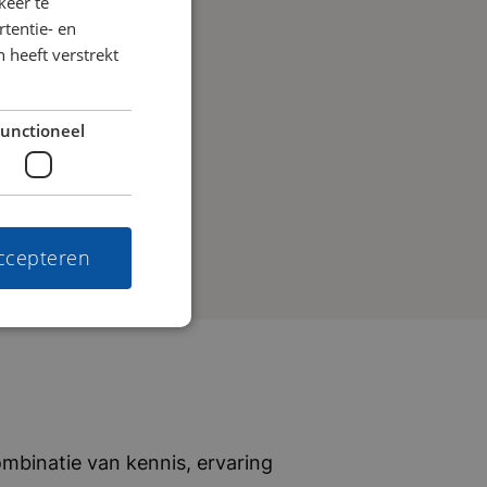
keer te
tentie- en
 heeft verstrekt
unctioneel
accepteren
mbinatie van kennis, ervaring