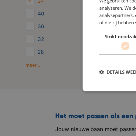
We gebruiken coo
24
analyseren. We de
40
analysepartners,
of die zij hebbe
36
Strikt noodzak
32
28
Minder dan 24
meer...
DETAILS WE
Het moet passen als een 
Jouw nieuwe baan moet passen 