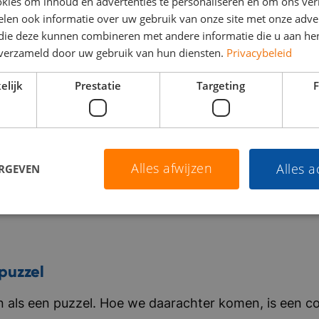
kies om inhoud en advertenties te personaliseren en om ons ver
len ook informatie over uw gebruik van onze site met onze adver
 die deze kunnen combineren met andere informatie die u aan hen
n verzameld door uw gebruik van hun diensten.
Privacybeleid
elijk
Prestatie
Targeting
F
Alles afwijzen
Alles 
ERGEVEN
puzzel
als een puzzel. Hoe we daarachter komen, is een co