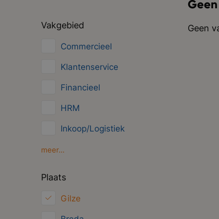
Geen
Vakgebied
Geen va
Commercieel
Klantenservice
Financieel
HRM
Inkoop/Logistiek
Marketing
meer...
ICT
Plaats
Juridisch
Gilze
Overig