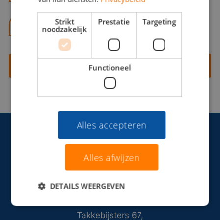
Strikt
Prestatie
Targeting
06 13 28 62 71
noodzakelijk
Contact opnemen
Functioneel
Alles accepteren
Alles afwijzen
DETAILS WEERGEVEN
Takkebijsters 67,