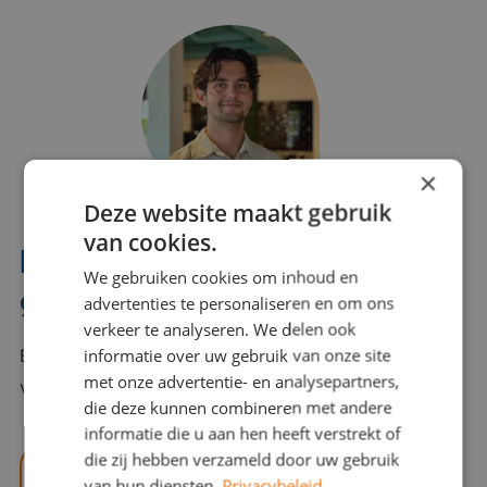
×
Deze website maakt gebruik
van cookies.
Interesse? Benno helpt je
We gebruiken cookies om inhoud en
graag verder!
advertenties te personaliseren en om ons
verkeer te analyseren. We delen ook
informatie over uw gebruik van onze site
Bel of mail Benno met al jouw vragen. Benno staat
met onze advertentie- en analysepartners,
voor je klaar en helpt je graag!
die deze kunnen combineren met andere
informatie die u aan hen heeft verstrekt of
die zij hebben verzameld door uw gebruik
benno@viajou.nl
van hun diensten.
Privacybeleid