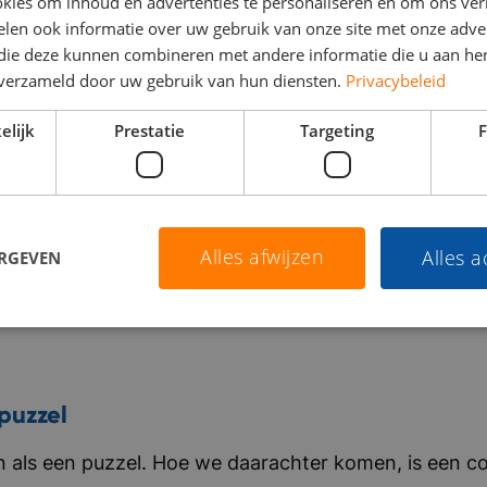
kies om inhoud en advertenties te personaliseren en om ons ver
len ook informatie over uw gebruik van onze site met onze adver
 die deze kunnen combineren met andere informatie die u aan hen
n verzameld door uw gebruik van hun diensten.
Privacybeleid
elijk
Prestatie
Targeting
F
Alles afwijzen
Alles 
ERGEVEN
puzzel
als een puzzel. Hoe we daarachter komen, is een co