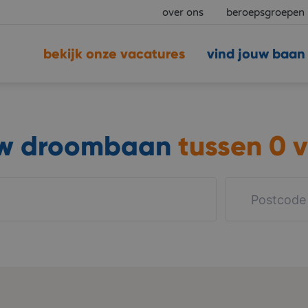
over ons
beroepsgroepen
bekijk onze vacatures
vind jouw baan
uw droombaan
tussen
0 v