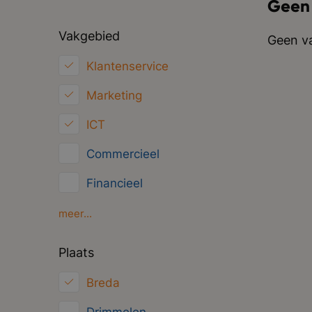
Geen
Vakgebied
Geen va
Klantenservice
Marketing
ICT
Commercieel
Financieel
HRM
meer...
Inkoop/Logistiek
Plaats
Juridisch
Breda
Overig