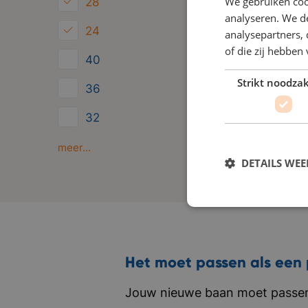
We gebruiken coo
28
analyseren. We de
24
analysepartners,
of die zij hebbe
40
Strikt noodzak
36
32
Minder dan 24
meer...
DETAILS WE
Het moet passen als een 
Jouw nieuwe baan moet passen 