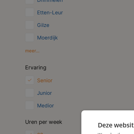
Drimmelen
Management
Etten-Leur
Administratief
Gilze
Moerdijk
Oosterhout
meer...
Oud Gastel
Ervaring
Roosendaal
Senior
Zundert
Junior
Medior
Uren per week
Deze websit