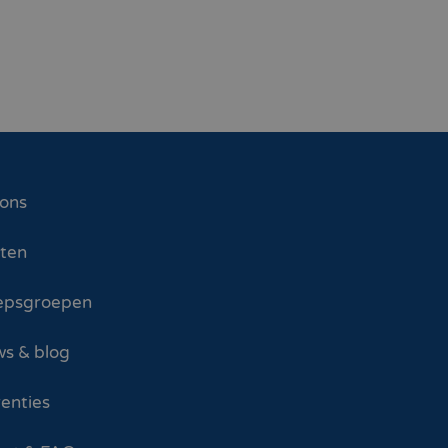
 ons
sten
epsgroepen
s & blog
enties