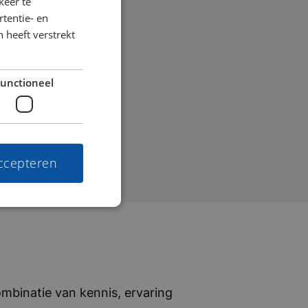
keer te
tentie- en
 heeft verstrekt
unctioneel
accepteren
mbinatie van kennis, ervaring