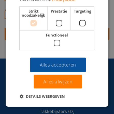
Strikt
Prestatie
Targeting
06 13 28 62 71
noodzakelijk
Contact opnemen
Functioneel
Alles accepteren
Alles afwijzen
DETAILS WEERGEVEN
Takkebijsters 67,