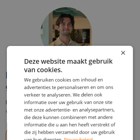
×
Deze website maakt gebruik
van cookies.
Interesse? Benno helpt je
We gebruiken cookies om inhoud en
graag verder!
advertenties te personaliseren en om ons
verkeer te analyseren. We delen ook
informatie over uw gebruik van onze site
Bel of mail Benno met al jouw vragen. Benno staat
met onze advertentie- en analysepartners,
voor je klaar en helpt je graag!
die deze kunnen combineren met andere
informatie die u aan hen heeft verstrekt of
die zij hebben verzameld door uw gebruik
benno@viajou.nl
van hun diensten.
Privacybeleid