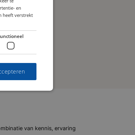
keer te
tentie- en
 heeft verstrekt
unctioneel
accepteren
mbinatie van kennis, ervaring