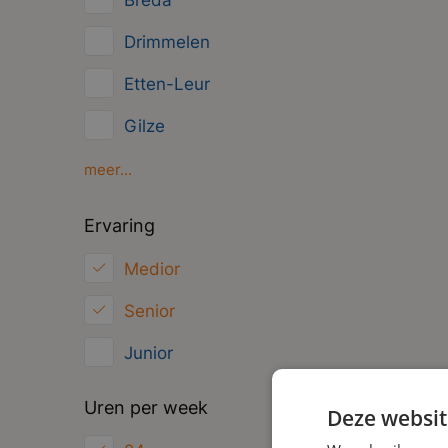
Breda
Management
Drimmelen
Administratief
Etten-Leur
Gilze
Oosterhout
meer...
Oud Gastel
Ervaring
Roosendaal
Medior
Zundert
Senior
Junior
Uren per week
Deze websit