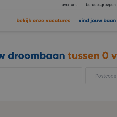
over ons
beroepsgroepen
bekijk onze vacatures
vind jouw baan
uw droombaan
tussen
0 v