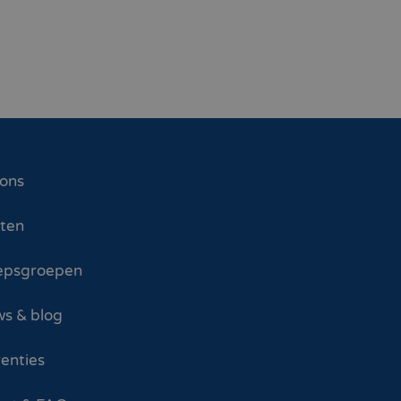
 ons
sten
epsgroepen
s & blog
enties