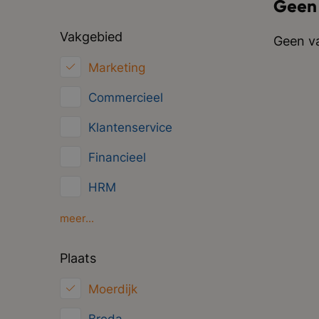
Geen
Vakgebied
Geen va
Marketing
Commercieel
Klantenservice
Financieel
HRM
Inkoop/Logistiek
meer...
ICT
Plaats
Juridisch
Moerdijk
Overig