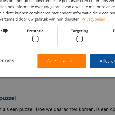
kies om inhoud en advertenties te personaliseren en om ons ver
len ook informatie over uw gebruik van onze site met onze adver
 die deze kunnen combineren met andere informatie die u aan hen
n verzameld door uw gebruik van hun diensten.
Privacybeleid
elijk
Prestatie
Targeting
F
Alles afwijzen
Alles 
ERGEVEN
puzzel
als een puzzel. Hoe we daarachter komen, is een co