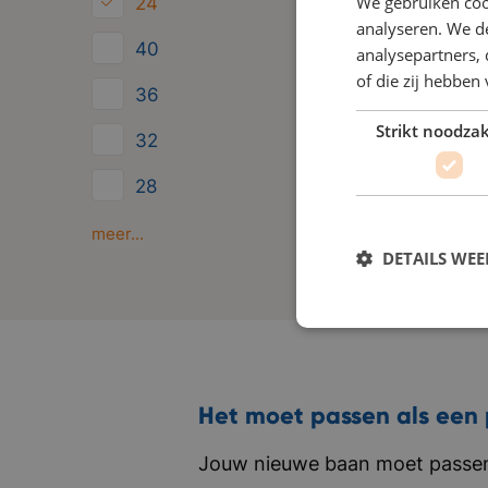
We gebruiken coo
24
analyseren. We de
40
analysepartners,
of die zij hebbe
36
Strikt noodzak
32
28
Minder dan 24
meer...
DETAILS WE
Het moet passen als een 
Jouw nieuwe baan moet passen 