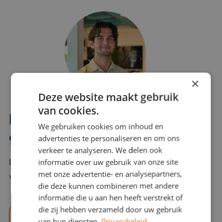
×
Deze website maakt gebruik
van cookies.
Interesse? Benno helpt je
We gebruiken cookies om inhoud en
graag verder!
advertenties te personaliseren en om ons
verkeer te analyseren. We delen ook
informatie over uw gebruik van onze site
Bel of mail Benno met al jouw vragen. Benno staat
met onze advertentie- en analysepartners,
voor je klaar en helpt je graag!
die deze kunnen combineren met andere
informatie die u aan hen heeft verstrekt of
die zij hebben verzameld door uw gebruik
benno@viajou.nl
van hun diensten.
Privacybeleid