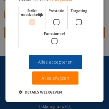
Strikt
Prestatie
Targeting
06 13 28 62 71
noodzakelijk
Contact opnemen
Functioneel
Alles accepteren
Alles afwijzen
DETAILS WEERGEVEN
Takkebijsters 67,