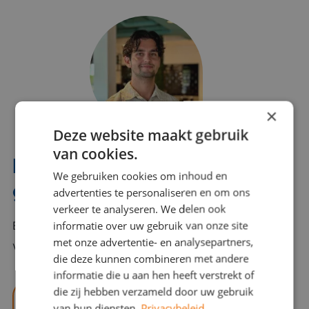
×
Deze website maakt gebruik
van cookies.
Interesse? Benno helpt je
We gebruiken cookies om inhoud en
graag verder!
advertenties te personaliseren en om ons
verkeer te analyseren. We delen ook
informatie over uw gebruik van onze site
Bel of mail Benno met al jouw vragen. Benno staat
met onze advertentie- en analysepartners,
voor je klaar en helpt je graag!
die deze kunnen combineren met andere
informatie die u aan hen heeft verstrekt of
die zij hebben verzameld door uw gebruik
benno@viajou.nl
van hun diensten.
Privacybeleid