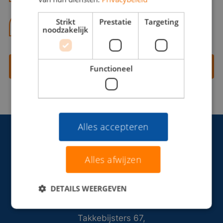
Strikt
Prestatie
Targeting
06 13 28 62 71
noodzakelijk
Contact opnemen
Functioneel
Alles accepteren
Alles afwijzen
DETAILS WEERGEVEN
Takkebijsters 67,