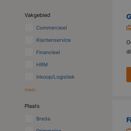
Vakgebied
G
Commercieel
Klantenservice
O
d
Financieel
s
HRM
s
Inkoop/Logistiek
k
D
Marketing
meer...
te
ICT
Plaats
Fa
Juridisch
F
Breda
Overig