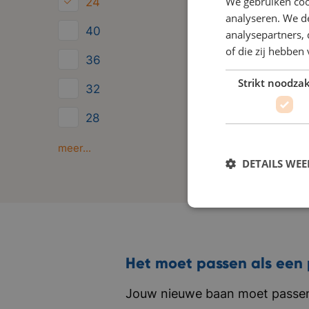
We gebruiken coo
24
analyseren. We de
40
analysepartners,
of die zij hebbe
36
Strikt noodzak
32
28
Minder dan 24
meer...
DETAILS WE
Het moet passen als een 
Jouw nieuwe baan moet passen 