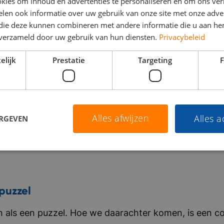
kies om inhoud en advertenties te personaliseren en om ons ver
len ook informatie over uw gebruik van onze site met onze adver
 die deze kunnen combineren met andere informatie die u aan hen
n verzameld door uw gebruik van hun diensten.
Privacybeleid
elijk
Prestatie
Targeting
F
Alles afwijzen
Alles 
ERGEVEN
puzzel
als een puzzel. Hoe we daarachter komen, is een co