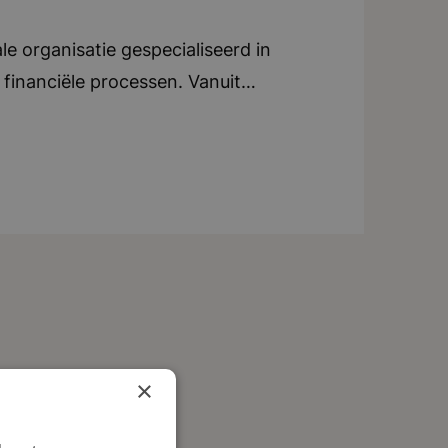
e organisatie gespecialiseerd in
financiële processen. Vanuit
ij nauw samen met collega’s en
kenmerkt zich door een
gie, efficiëntie en continue
geautomatiseerd, waardoor
alyse, optimalisatie en strategisch
uze cultuur waarin samenwerking,
Medewerkers krijgen veel
en de organisatie. Bedrijf in vijf
nemend, vooruitstrevend
×