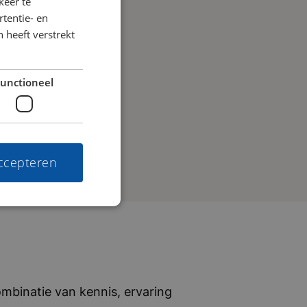
keer te
tentie- en
 heeft verstrekt
unctioneel
accepteren
mbinatie van kennis, ervaring