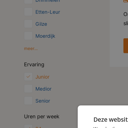
Drimmelen
Management
Etten-Leur
O
Administratief
s
Gilze
N
Moerdijk
p
Oosterhout
meer...
o
v
Oud Gastel
Ervaring
m
Roosendaal
Junior
m
Zundert
o
Medior
v
Senior
w
Uren per week
Deze websit