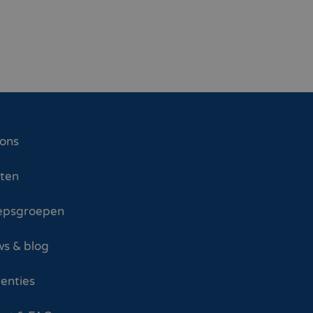
 ons
sten
epsgroepen
s & blog
enties