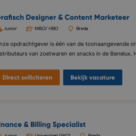
rafisch Designer & Content Marketeer
Junior
MBO/ HBO
Breda
nze opdrachtgever is één van de toonaangevende on
istributeurs van zoetwaren en snacks in de Benelux. He
ervice naar klanten en richt zich alleen op producten
treven ze ernaar deze kwaliteit te combineren met in
Direct solliciteren
Bekijk vacature
omt terecht in een klein, hecht team waar collegialitei
aarnaast biedt het bedrijf met gerichte studies gen
rmijn. Bedrijf in vijf woorden: Kwalitatief, Klantservic
miliair
inance & Billing Specialist
Junior
Universiteit (WO)
Breda