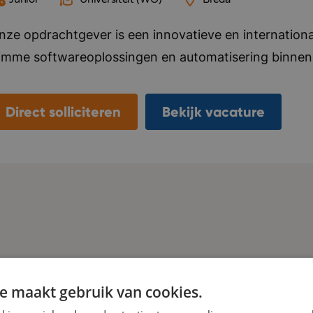
nze opdrachtgever is een innovatieve en international
limme softwareoplossingen en automatisering binnen 
ederland bedienen zij klanten wereldwijd en werken z
artners in onder andere Zuid-Afrika. De organisatie 
Direct solliciteren
Bekijk vacature
ndernemende en moderne werkomgeving waar technolo
erbetering centraal staan. Veel processen zijn slim 
edewerkers de ruimte krijgen om zich te richten op an
eedenken. Er heerst een open, informele en ambitie
ntwikkeling en eigen initiatief worden gestimuleerd. 
erantwoordelijkheid en ruimte om impact te maken binn
oorden: innovatief, ambitieus, internationaal, onder
e maakt gebruik van cookies.