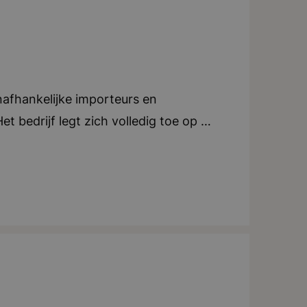
afhankelijke importeurs en
t bedrijf legt zich volledig toe op de
 van hoge kwaliteit. Daarnaast
novatie binnen het assortiment. Je
t hoog in het vaandel staat.
oeg doorgroeimogelijkheden op
egericht, Innovatief, Internationaal,