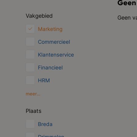
Geen
Vakgebied
Geen va
Marketing
Commercieel
Klantenservice
Financieel
HRM
Inkoop/Logistiek
meer...
ICT
Plaats
Juridisch
Breda
Overig