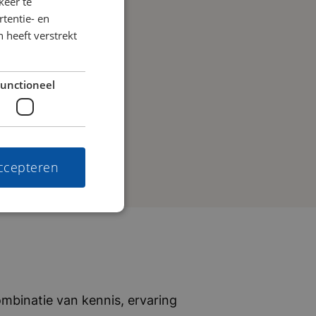
keer te
tentie- en
 heeft verstrekt
unctioneel
accepteren
mbinatie van kennis, ervaring