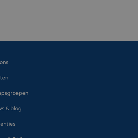
 ons
sten
epsgroepen
s & blog
enties