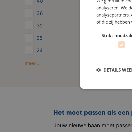
We gebruiken coo
40
analyseren. We de
36
analysepartners,
of die zij hebbe
32
Strikt noodzak
28
24
Minder dan 24
meer...
DETAILS WE
Het moet passen als een 
Jouw nieuwe baan moet passen 