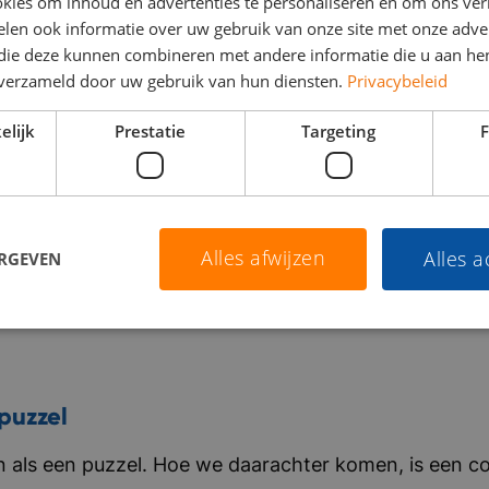
kies om inhoud en advertenties te personaliseren en om ons ver
len ook informatie over uw gebruik van onze site met onze adver
 die deze kunnen combineren met andere informatie die u aan hen
n verzameld door uw gebruik van hun diensten.
Privacybeleid
elijk
Prestatie
Targeting
F
Alles afwijzen
Alles 
ERGEVEN
puzzel
als een puzzel. Hoe we daarachter komen, is een co