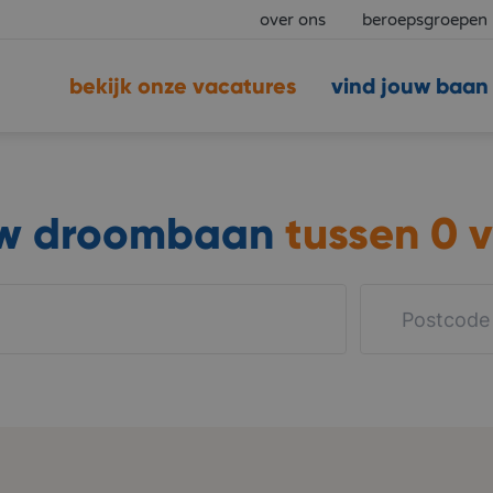
over ons
beroepsgroepen
bekijk onze vacatures
vind jouw baan
uw droombaan
tussen
0 v