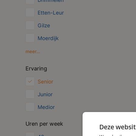
Drimmelen
Management
Etten-Leur
Administratief
Gilze
Moerdijk
Oosterhout
meer...
Oud Gastel
Ervaring
Roosendaal
Senior
Zundert
Junior
Medior
Uren per week
Deze websit