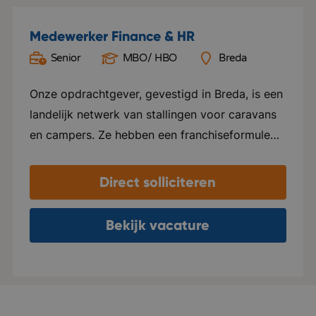
Medewerker Finance & HR
Senior
MBO/ HBO
Breda
Onze opdrachtgever, gevestigd in Breda, is een
landelijk netwerk van stallingen voor caravans
en campers. Ze hebben een franchiseformule
ontwikkeld waarbij agrarisch ondernemers met
een lege kas of schuur die laten ombouwen tot
Direct solliciteren
stalling. De ondernemer wordt volledig
ontzorgd: vergunningen worden aangevraagd,
Bekijk vacature
de locatie komt op het platform, en
reservering, facturatie en klantenservice
worden centraal opgepakt. In Nederland is de
organisatie marktleider, met op dit moment