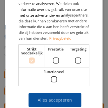
verkeer te analyseren. We delen ook
informatie over uw gebruik van onze site
met onze advertentie- en analysepartners,
die deze kunnen combineren met andere
Interesse? Benno helpt je
informatie die u aan hen heeft verstrekt of
die zij hebben verzameld door uw gebruik
graag verder!
van hun diensten.
Privacybeleid
Bel of mail Benno met al jouw vragen. Benno staat
Strikt
Prestatie
Targeting
noodzakelijk
voor je klaar en helpt je graag!
Functioneel
benno@viajou.nl
06 13 28 62 71
Alles accepteren