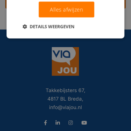
Contact opnemen
Alles afwijzen
DETAILS WEERGEVEN
Takkebijsters 67,
4817 BL Breda,
info@viajou.nl